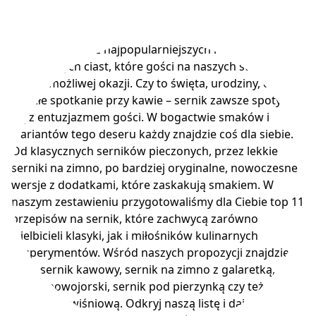
Sernik to jedno z najpopularniejszych i najbardziej
uwielbianych ciast, które gości na naszych stołach przy
każdej możliwej okazji. Czy to święta, urodziny, czy
zwykłe spotkanie przy kawie – sernik zawsze spotyka
się z entuzjazmem gości. W bogactwie smaków i
wariantów tego deseru każdy znajdzie coś dla siebie.
Od klasycznych serników pieczonych, przez lekkie
serniki na zimno, po bardziej oryginalne, nowoczesne
wersje z dodatkami, które zaskakują smakiem. W
naszym zestawieniu przygotowaliśmy dla Ciebie top 11
przepisów na sernik, które zachwycą zarówno
wielbicieli klasyki, jak i miłośników kulinarnych
eksperymentów. Wśród naszych propozycji znajdziesz
m.in. sernik kawowy, sernik na zimno z galaretką,
sernik nowojorski, sernik pod pierzynką czy też sernik
z frużeliną wiśniową. Odkryj naszą listę i daj się