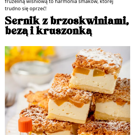
frużeliną wiśniową to harmonia smaków, której
trudno się oprzeć!
Sernik z brzoskwiniami,
bezą i kruszonką