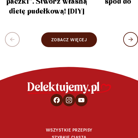
paczki”. Stwórz własną
spód do 
dietę pudełkową! [DIY]
ZOBACZ WIĘCEJ
WSZYSTKIE PRZEPISY
SZYBKIE CIASTA