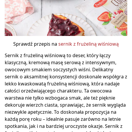
Sprawdź przepis na
sernik z frużeliną wiśniową
Sernik z frużeliną wiśniową to deser, który łączy
klasyczną, kremową masę serową z intensywnym,
owocowym smakiem soczystych wiśni. Delikatny
sernik o aksamitnej konsystencji doskonale współgra z
lekko kwaskowatą frużeliną wiśniową, która nadaje
całości orzeźwiającego charakteru. Ta owocowa
warstwa nie tylko wzbogaca smak, ale też pięknie
dekoruje wierzch ciasta, sprawiając, że sernik wygląda
niezwykle apetycznie. To doskonała propozycja na
każdą porę roku – idealnie pasuje zarówno na letnie
spotkania, jak i na bardziej uroczyste okazje. Sernik z