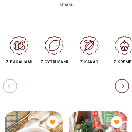
smaki.
Z BAKALIAMI
Z CYTRUSAMI
Z KAKAO
Z KREM
🧡
🧡