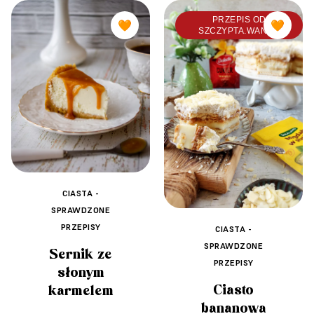
PRZEPIS OD
🧡
🧡
SZCZYPTA.WANILII
CIASTA -
SPRAWDZONE
PRZEPISY
CIASTA -
SPRAWDZONE
Sernik ze
PRZEPISY
słonym
Ciasto
karmelem
bananowa