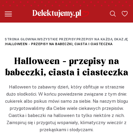
PRZEPIS OD SŁODKI TEMAT
STRONA GŁOWNA
WSZYSTKIE PRZEPISY
PRZEPISY NA KAŻDĄ OKAZJĘ
|
|
HALLOWEEN - PRZEPISY NA BABECZKI, CIASTA I CIASTECZKA
|
Halloween - przepisy na
babeczki, ciasta i ciasteczka
Halloween to zabawny dzień, który obfituje w strasznie
dużo słodkości. W końcu powiedzenie związane z tym dnie:
cukierek albo psikus mówi samo za siebie. Na naszym blogu
przygotowaliśmy dla Ciebie wiele ciekawych przepisów.
Ciastka i babeczki na halloween to tylko niektóre z nich.
Zainspiruj się i przygotuj wspaniały, klimatyczny wieczór z
przekąskami i słodyczami.