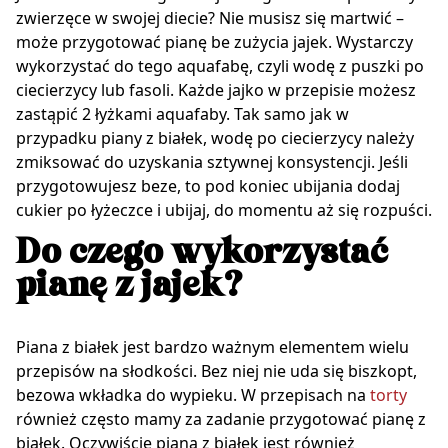
zwierzęce w swojej diecie? Nie musisz się martwić –
może przygotować pianę be zużycia jajek. Wystarczy
wykorzystać do tego aquafabę, czyli wodę z puszki po
ciecierzycy lub fasoli. Każde jajko w przepisie możesz
zastąpić 2 łyżkami aquafaby. Tak samo jak w
przypadku piany z białek, wodę po ciecierzycy należy
zmiksować do uzyskania sztywnej konsystencji. Jeśli
przygotowujesz beze, to pod koniec ubijania dodaj
cukier po łyżeczce i ubijaj, do momentu aż się rozpuści.
Do czego wykorzystać
pianę z jajek?
Piana z białek jest bardzo ważnym elementem wielu
przepisów na słodkości. Bez niej nie uda się biszkopt,
bezowa wkładka do wypieku. W przepisach na
torty
również często mamy za zadanie przygotować pianę z
białek. Oczywiście piana z białek jest również