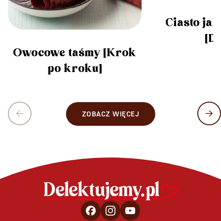
Ciasto jak
[DI
Owocowe taśmy [Krok
po kroku]
ZOBACZ WIĘCEJ