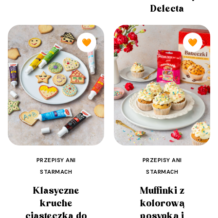
Delecta
🧡
🧡
PRZEPISY ANI
PRZEPISY ANI
STARMACH
STARMACH
Klasyczne
Muffinki z
kruche
kolorową
ciasteczka do
posypką i