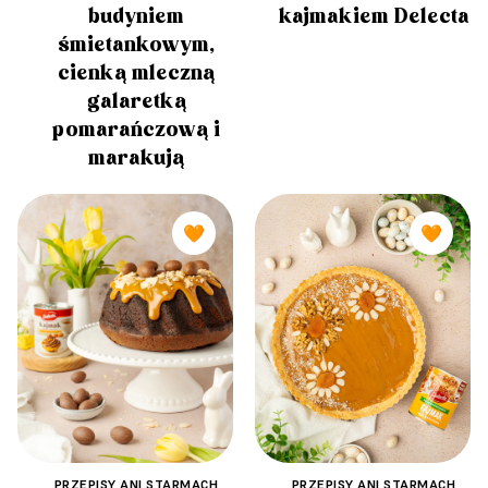
budyniem
kajmakiem Delecta
śmietankowym,
cienką mleczną
galaretką
pomarańczową i
marakują
🧡
🧡
PRZEPISY ANI STARMACH
PRZEPISY ANI STARMACH