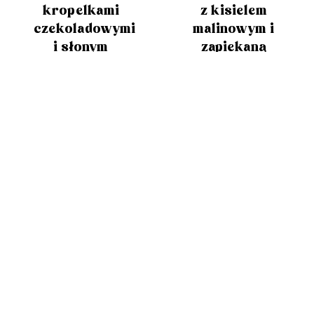
kropelkami
z kisielem
czekoladowymi
malinowym i
i słonym
zapiekaną
kajmakiem
bezową
czapeczką
🧡
🧡