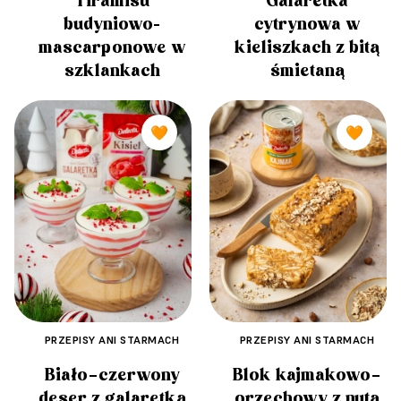
Galaretka
Tiramisu
cytrynowa w
budyniowo-
kieliszkach z bitą
mascarponowe w
śmietaną
szklankach
🧡
🧡
PRZEPISY ANI STARMACH
PRZEPISY ANI STARMACH
Biało–czerwony
Blok kajmakowo–
deser z galaretką
orzechowy z nutą