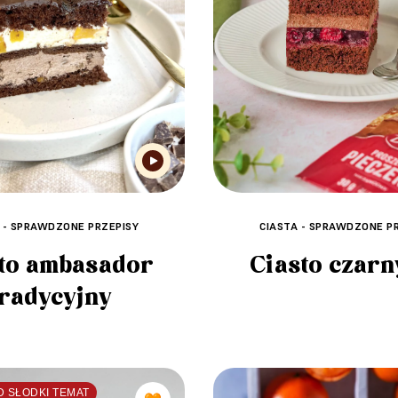
 - SPRAWDZONE PRZEPISY
CIASTA - SPRAWDZONE P
to ambasador
Ciasto czarn
tradycyjny
D SŁODKI TEMAT