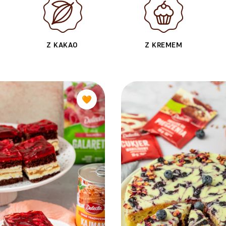
Z KAKAO
Z KREMEM
🧡