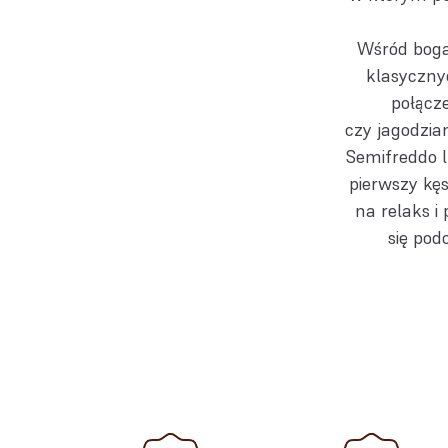
Wśród boga
klasyczny
połącz
czy jagodzi
Semifreddo l
pierwszy kęs
na relaks i
się pod