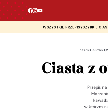
PRZEPIS OD SŁODKI TEMAT
PRZEPIS OD SŁODKI TEMAT
PRZEPIS OD SŁODKI TEMAT
WSZYSTKIE PRZEPISY
SZYBKIE CIAS
STRONA GŁOWNA
W
|
Ciasta z 
Przepis na
Marzenia
kawałka
w którym pu