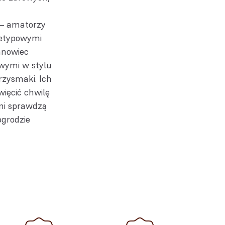
 – amatorzy
ietypowymi
anowiec
wymi w stylu
rzysmaki. Ich
więcić chwilę
ami sprawdzą
ogrodzie