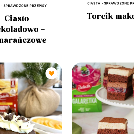
CIASTA - SPRAWDZONE P
 - SPRAWDZONE PRZEPISY
Torcik mak
Ciasto
ekoladowo –
marańczowe
🧡