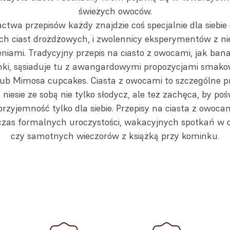
świeżych owoców.
ctwa przepisów każdy znajdzie coś specjalnie dla siebie
ch ciast drożdżowych, i zwolennicy eksperymentów z n
eniami. Tradycyjny przepis na ciasto z owocami, jak ban
anki, sąsiaduje tu z awangardowymi propozycjami smako
ub Mimosa cupcakes. Ciasta z owocami to szczególne p
 niesie ze sobą nie tylko słodycz, ale też zachęca, by poś
 przyjemność tylko dla siebie. Przepisy na ciasta z owoc
czas formalnych uroczystości, wakacyjnych spotkań w 
czy samotnych wieczorów z książką przy kominku.