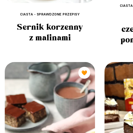
CIASTA
CIASTA - SPRAWDZONE PRZEPISY
Sernik korzenny
cz
z malinami
po
🧡