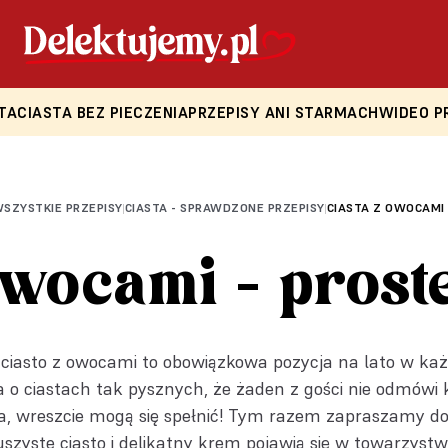
TA
CIASTA BEZ PIECZENIA
PRZEPISY ANI STARMACH
WIDEO P
SZYSTKIE PRZEPISY
CIASTA - SPRAWDZONE PRZEPISY
CIASTA Z OWOCAMI 
|
|
owocami - prost
 ciasto z owocami to obowiązkowa pozycja na lato w każ
 o ciastach tak pysznych, że żaden z gości nie odmówi 
, wreszcie mogą się spełnić! Tym razem zapraszamy do
szyste ciasto i delikatny krem pojawią się w towarzystw