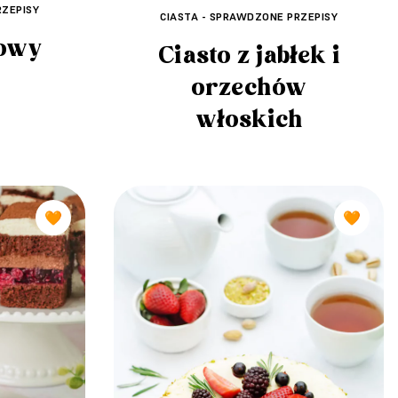
RZEPISY
CIASTA - SPRAWDZONE PRZEPISY
owy
Ciasto z jabłek i
orzechów
włoskich
🧡
🧡