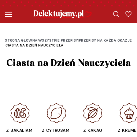
PRZEPIS OD SŁODKI TEMAT
PRZEPIS OD SŁODKI TEMAT
PRZEPIS OD SŁODKI TEMAT
PRZEPIS OD SŁODKITEMAT
PRZEPIS OD SŁODKI TEMAT
STRONA GŁOWNA
WSZYSTKIE PRZEPISY
PRZEPISY NA KAŻDĄ OKAZJĘ
|
|
CIASTA NA DZIEŃ NAUCZYCIELA
|
Ciasta na Dzień Nauczyciela
Z BAKALIAMI
Z CYTRUSAMI
Z KAKAO
Z KREM