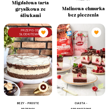
Migdałowa tarta
Malinowa chmurka
grysikowa ze
bez pieczenia
śliwkami
PRZEPIS OD
🧡
🧡
SŁODKITEMAT
BEZY - PROSTE
CIASTA -
PRZEPISY
SPRAWDZONE