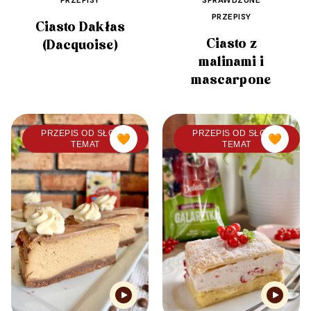
PRZEPISY
Ciasto Dakłas
Ciasto z
(Dacquoise)
malinami i
mascarpone
PRZEPIS OD SŁODKI
PRZEPIS OD SŁODKI
🧡
🧡
TEMAT
TEMAT