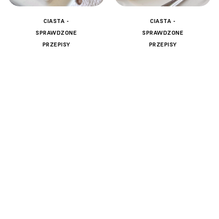
CIASTA -
CIASTA -
SPRAWDZONE
SPRAWDZONE
PRZEPISY
PRZEPISY
Sernik
Prosta
kawowy
kremówka z
budyniem
PRZEPIS OD SŁODKI
🧡
🧡
TEMAT