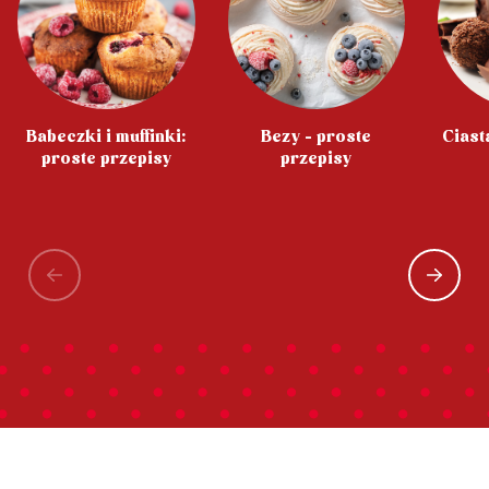
Babeczki i muffinki:
Bezy - proste
Ciast
proste przepisy
przepisy