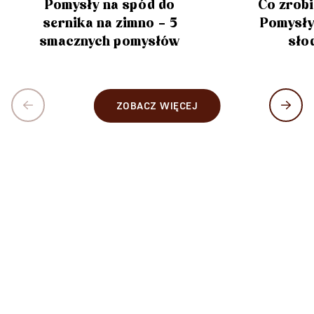
Pomysły na spód do
Co zrobi
sernika na zimno – 5
Pomysły
smacznych pomysłów
sło
ZOBACZ WIĘCEJ