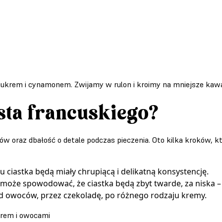
ukrem i cynamonem. Zwijamy w rulon i kroimy na mniejsze kawał
asta francuskiego?
w oraz dbałość o detale podczas pieczenia. Oto kilka kroków, k
u ciastka będą miały chrupiącą i delikatną konsystencję.
oże spowodować, że ciastka będą zbyt twarde, za niska – 
od owoców, przez czekoladę, po różnego rodzaju kremy.
serem i owocami