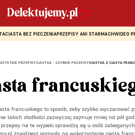
TA
CIASTA BEZ PIECZENIA
PRZEPISY ANI STARMACH
WIDEO P
SZYSTKIE PRZEPISY
CIASTKA - SZYBKIE PRZEPISY
CIASTKA Z CIASTA FRANC
|
|
asta francuskie
iasta francuskiego to sposób, żeby szybko wyczarować p
e takich słodkości zazwyczaj zajmuje mniej niż pół god
przepisy na te wypieki sprawdzą się u osób zabieganych
my.pl znajdziesz pomysły na wykorzystanie ciasta fran