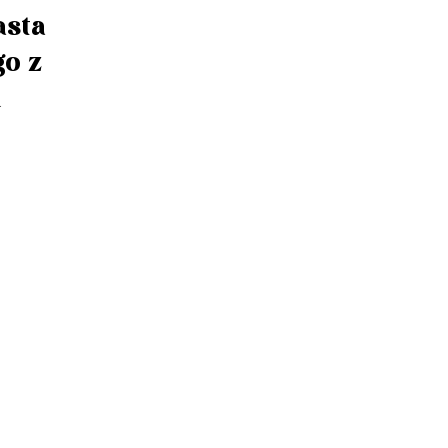
asta
o z
i