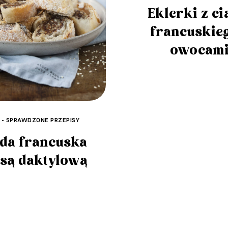
Eklerki z ci
francuskieg
owocam
 - SPRAWDZONE PRZEPISY
da francuska
są daktylową