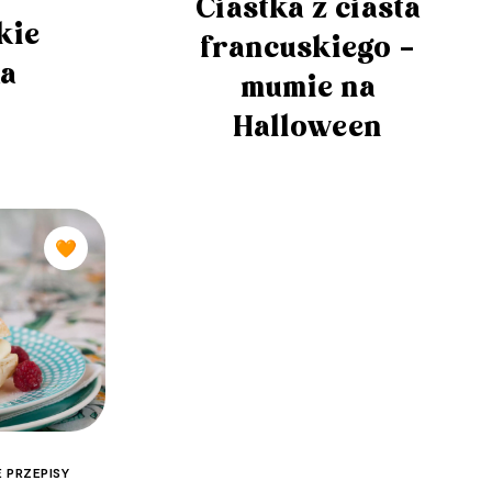
Ciastka z ciasta
kie
francuskiego –
ka
mumie na
Halloween
🧡
 PRZEPISY