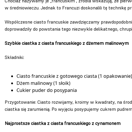
Chociaż nazywamy je „francuskim”, źródła wskazują, że pierwo
w średniowieczu. Jednak to Francuzi doskonalili tę technikę pr
Współczesne ciasto francuskie zawdzięczamy prawdopodobnie
doprowadziły do powstania tego niezwykle delikatnego, chrupi
Szybkie ciastka z ciasta francuskiego z dżemem malinowym
Składniki:
Ciasto francuskie z gotowego ciasta (1 opakowanie
Dżem malinowy (1 słoik)
Cukier puder do posypania
Przygotowanie: Ciasto rozwijamy, kroimy w kwadraty, na środ
ciastka się zarumienią. Po wyjęciu posypujemy cukrem pudrem
Najprostsze ciastka z ciasta francuskiego z cynamonem