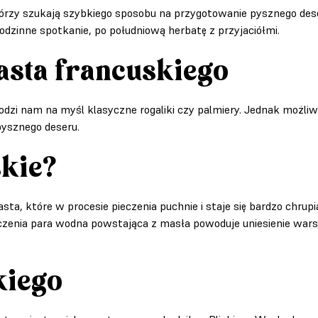
tórzy szukają szybkiego sposobu na przygotowanie pysznego dese
rodzinne spotkanie, po południową herbatę z przyjaciółmi.
iasta francuskiego
hodzi nam na myśl klasyczne rogaliki czy palmiery. Jednak możl
pysznego deseru.
skie?
sta, które w procesie pieczenia puchnie i staje się bardzo chru
eczenia para wodna powstająca z masła powoduje uniesienie warst
kiego