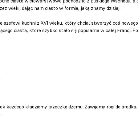
tne ciasto wielowarstwowe pochodziło z Bliskiego Wschodu, a do
zez wieki, dając nam ciasto w formie, jaką znamy dzisiaj.
 szefowi kuchni z XVI wieku, który chciał stworzyć coś noweg
ącego ciasta, które szybko stało się popularne w całej Francji.
)
ek każdego kładziemy łyżeczkę dżemu. Zawijamy rogi do środka.
.