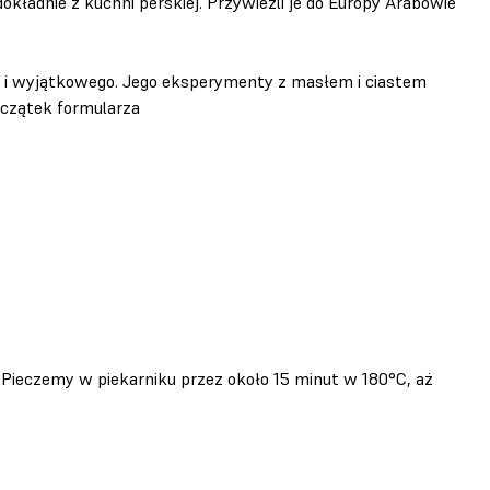
kładnie z kuchni perskiej. Przywieźli je do Europy Arabowie
o i wyjątkowego. Jego eksperymenty z masłem i ciastem
Początek formularza
 Pieczemy w piekarniku przez około 15 minut w 180°C, aż