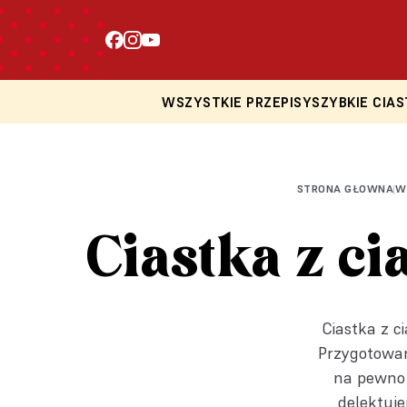
WSZYSTKIE PRZEPISY
SZYBKIE CIAS
STRONA GŁOWNA
W
|
Ciastka z ci
Ciastka z c
Przygotowani
na pewno 
delektuje