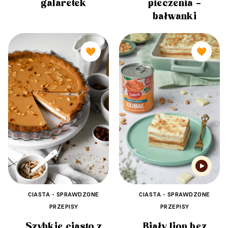
galaretek
pieczenia –
bałwanki
🧡
🧡
CIASTA - SPRAWDZONE
CIASTA - SPRAWDZONE
PRZEPISY
PRZEPISY
Szybkie ciasto z
Biały lion bez