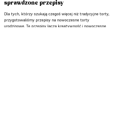
sprawdzone przepisy
Dla tych, którzy szukają czegoś więcej niż tradycyjne torty,
przygotowaliśmy przepisy na nowoczesne torty
urodzinowe. Te przepisy łączą kreatywność i nowoczesne
smaki. Stworzysz wypieki, które zaskakują i zachwycają
zarówno wyglądem, jak i smakiem.
Nowoczesne torty urodzinowe pięknie wyglądają, nieraz
zaskakują swoim wnętrzem, ale przede wszystkim
cudownie smakują. Na naszej stronie znajdują się
sprawdzone przepisy na torty, łączące klasyczne smaki z
nowoczesnymi, kreatywnymi elementami. W tej sekcji
odkryjesz przepisy na torty urodzinowe, które zaskakują
niebanalnymi połączeniami smakowymi, takimi jak
połączenie czekolady z owocami egzotycznymi czy
nietypowe kremy na bazie serów. Każdy przepis zawiera
szczegółowe instrukcje, dzięki czemu nawet mniej
doświadczeni cukiernicy mogą stworzyć efektowne i