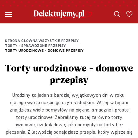
PRZEPIS OD SŁODKI TEMAT
PRZEPIS OD SŁODKITEMAT
PRZEPIS OD SŁODKI TEMAT
PRZEPIS OD SŁODKI TEMAT
PRZEPIS OD PRZEPIS_NA_SŁODKO
STRONA GŁOWNA
WSZYSTKIE PRZEPISY
|
|
TORTY - SPRAWDZONE PRZEPISY
|
TORTY URODZINOWE - DOMOWE PRZEPISY
Torty urodzinowe - domowe
przepisy
Urodziny to jeden z bardziej wyjątkowych dni w roku,
dlatego warto uczcić go czymś słodkim. W tej kategorii
znajdziesz wiele pomysłów na piękne, smaczne i proste
torty urodzinowe. Zebraliśmy tutaj zarówno torty
owocowe, czekoladowe, jak i pomysły na torty bez
pieczenia. Z łatwością odnajdziesz przepis, który wpisze się