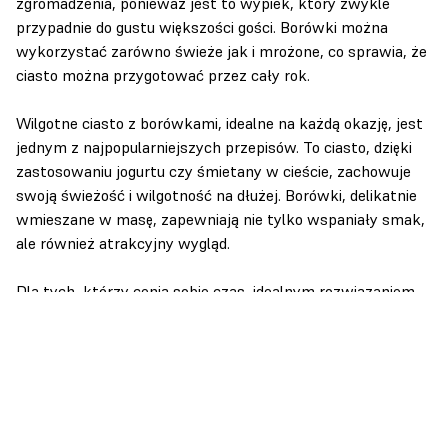
zgromadzenia, ponieważ jest to wypiek, który zwykle
przypadnie do gustu większości gości. Borówki można
wykorzystać zarówno świeże jak i mrożone, co sprawia, że
ciasto można przygotować przez cały rok.
Wilgotne ciasto z borówkami, idealne na każdą okazję, jest
jednym z najpopularniejszych przepisów. To ciasto, dzięki
zastosowaniu jogurtu czy śmietany w cieście, zachowuje
swoją świeżość i wilgotność na dłużej. Borówki, delikatnie
wmieszane w masę, zapewniają nie tylko wspaniały smak,
ale również atrakcyjny wygląd.
Dla tych, którzy cenią sobie czas, idealnym rozwiązaniem
będą przepisy na szybkie ciasta z borówkami. Ciasta te
często wymagają minimalnej ilości składników i są łatwe w
przygotowaniu. Przykładem może być ciasto jogurtowe z
borówkami, które łączy prostotę wykonania z doskonałym
smakiem.