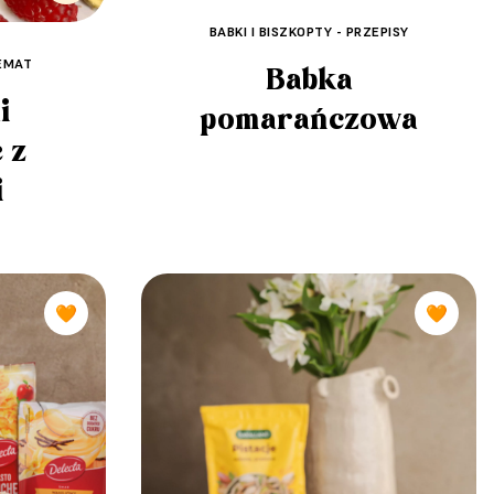
BABKI I BISZKOPTY - PRZEPISY
TEMAT
Babka
i
pomarańczowa
 z
i
🧡
🧡