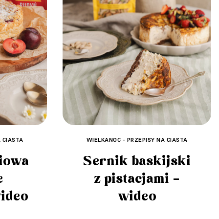
 CIASTA
WIELKANOC - PRZEPISY NA CIASTA
niowa
Sernik baskijski
e
z pistacjami –
wideo
wideo