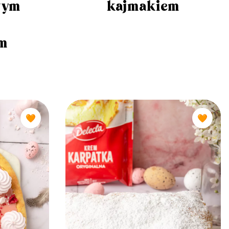
wym
kajmakiem
m
🧡
🧡