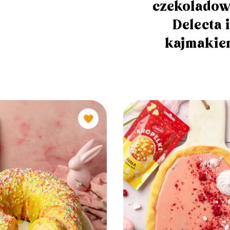
czekolado
Delecta i
kajmakie
🧡