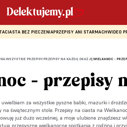
TA
CIASTA BEZ PIECZENIA
PRZEPISY ANI STARMACH
WIDEO P
WNA
WSZYSTKIE PRZEPISY
PRZEPISY NA KAŻDĄ OKAZJĘ
WIELKANOC - PRZEP
|
|
|
oc - przepisy n
uwielbiam za wszystkie pyszne babki, mazurki i drożdż
y na świątecznym stole. Przepisy na ciasta na Wielkan
towuję już dużo wcześniej, a moje ulubione znajdziesz wł
ują przepyszne wielkanocne spotkania z rodziną i przyj