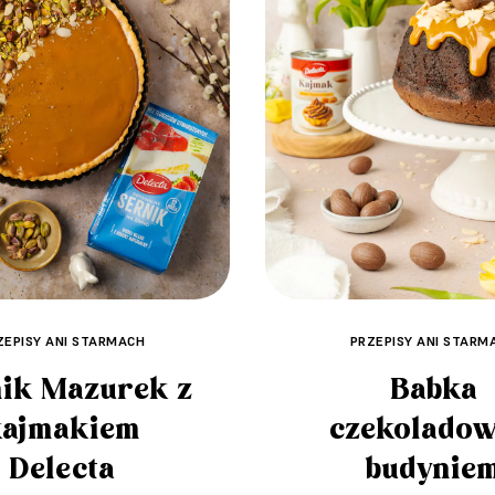
ZEPISY ANI STARMACH
PRZEPISY ANI STARM
ik Mazurek z
Babka
kajmakiem
czekoladow
Delecta
budynie