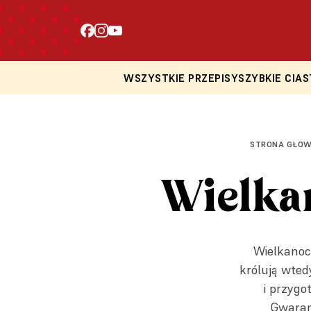
PRZEPIS OD SŁODKI TEMAT
WSZYSTKIE PRZEPISY
SZYBKIE CIAS
STRONA GŁO
Wielkan
Wielkanoc 
królują wted
i przygo
Gwarant