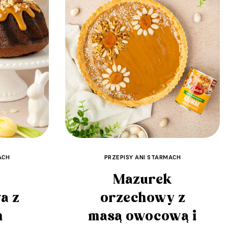
ACH
PRZEPISY ANI STARMACH
Mazurek
a z
orzechowy z
m
masą owocową i