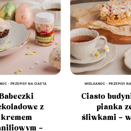
NOC - PRZEPISY NA CIASTA
WIELKANOC - PRZEPISY NA
Babeczki
Ciasto budy
ekoladowe z
pianka z
kremem
śliwkami – 
niliowym –