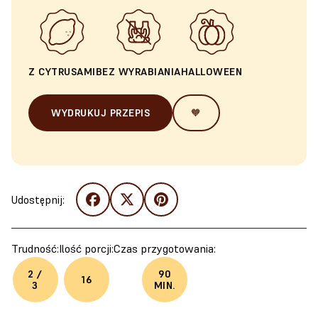
Z CYTRUSAMI
BEZ WYRABIANIA
HALLOWEEN
WYDRUKUJ PRZEPIS
🧡
Udostępnij:
Trudność:
Ilość porcji:
Czas przygotowania:
2 /
90
16
3
MIN.