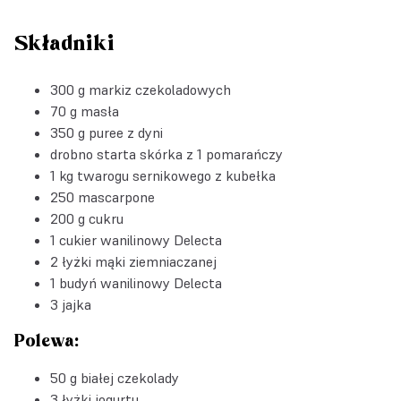
Składniki
300 g markiz czekoladowych
70 g masła
350 g puree z dyni
drobno starta skórka z 1 pomarańczy
1 kg twarogu sernikowego z kubełka
250 mascarpone
200 g cukru
1
cukier wanilinowy Delecta
2 łyżki mąki ziemniaczanej
1
budyń wanilinowy Delecta
3 jajka
Polewa:
50 g białej czekolady
3 łyżki jogurtu