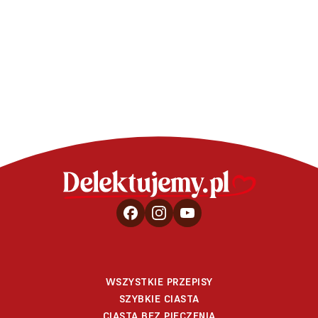
Puszysty sernik z makiem
Sernik j
WSZYSTKIE PRZEPISY
SZYBKIE CIASTA
CIASTA BEZ PIECZENIA