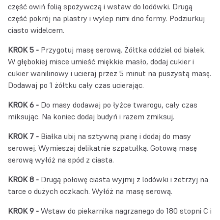
część owiń folią spożywczą i wstaw do lodówki. Drugą
część pokrój na plastry i wylep nimi dno formy. Podziurkuj
ciasto widelcem.
KROK 5 -
Przygotuj masę serową. Żółtka oddziel od białek.
W głębokiej misce umieść miękkie masło, dodaj cukier i
cukier wanilinowy i ucieraj przez 5 minut na puszystą masę.
Dodawaj po 1 żółtku cały czas ucierając.
KROK 6 -
Do masy dodawaj po łyżce twarogu, cały czas
miksując. Na koniec dodaj budyń i razem zmiksuj.
KROK 7 -
Białka ubij na sztywną pianę i dodaj do masy
serowej. Wymieszaj delikatnie szpatułką. Gotową masę
serową wyłóż na spód z ciasta.
KROK 8 -
Drugą połowę ciasta wyjmij z lodówki i zetrzyj na
tarce o dużych oczkach. Wyłóż na masę serową.
KROK 9 -
Wstaw do piekarnika nagrzanego do 180 stopni C i