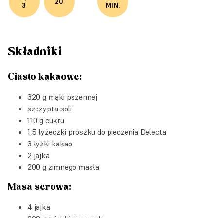
20
3
MIN.
Składniki
Ciasto kakaowe:
320 g mąki pszennej
szczypta soli
110 g cukru
1,5 łyżeczki
proszku do pieczenia Delecta
3 łyżki kakao
2 jajka
200 g zimnego masła
Masa serowa:
4 jajka