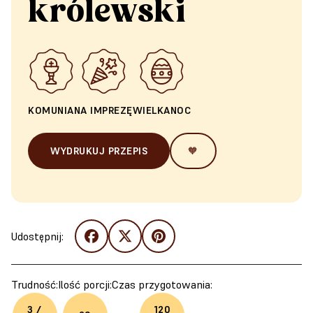
królewski
KOMUNIA
NA IMPREZĘ
WIELKANOC
WYDRUKUJ PRZEPIS
🧡
Udostępnij:
Trudność:
Ilość porcji:
Czas przygotowania:
3 /
120