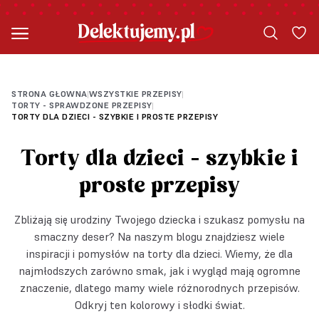
PRZEPIS OD SŁODKI TEMAT
PRZEPIS OD PRZEPIS_NA_SŁODKO
STRONA GŁOWNA
WSZYSTKIE PRZEPISY
|
|
TORTY - SPRAWDZONE PRZEPISY
|
TORTY DLA DZIECI - SZYBKIE I PROSTE PRZEPISY
Torty dla dzieci - szybkie i
proste przepisy
Zbliżają się urodziny Twojego dziecka i szukasz pomysłu na
smaczny deser? Na naszym blogu znajdziesz wiele
inspiracji i pomysłów na torty dla dzieci. Wiemy, że dla
najmłodszych zarówno smak, jak i wygląd mają ogromne
znaczenie, dlatego mamy wiele różnorodnych przepisów.
Odkryj ten kolorowy i słodki świat.