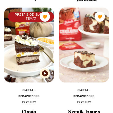
PRZEPIS OD SŁODKI
🧡
🧡
TEMAT
CIASTA -
CIASTA -
SPRAWDZONE
SPRAWDZONE
PRZEPISY
PRZEPISY
Ciasto
Sernik Izaura