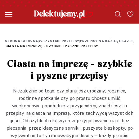
PRZEPIS OD SŁODKI TEMAT
PRZEPIS OD SŁODKI TEMAT
STRONA GŁOWNA
WSZYSTKIE PRZEPISY
PRZEPISY NA KAŻDĄ OKAZJĘ
|
|
CIASTA NA IMPREZĘ - SZYBKIE I PYSZNE PRZEPISY
|
Ciasta na imprezę - szybkie
i pyszne przepisy
Niezależnie od tego, czy planujesz urodziny, rocznicę,
rodzinne spotkanie czy po prostu chcesz umilić
weekendowe popołudnie z przyjaciółmi, znajdziesz tu
przepisy na ciasta na imprezę, które zachwycą wszystkich
gości. Od szybkich i łatwych w przygotowaniu ciast bez
pieczenia, przez klasyczne serniki i puszyste biszkopty, po
wykwintne torty i innowacyjne desery – każdy przepis