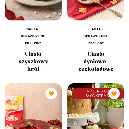
CIASTA -
CIASTA -
SPRAWDZONE
SPRAWDZONE
PRZEPISY
PRZEPISY
Ciasto
Ciasto
dyniowo-
szyszkowy
czekoladowe
król
PRZEPIS OD
🧡
🧡
SŁODKITEMAT