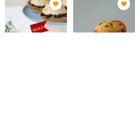
🧡
🧡
TARTY - PROSTE
BABECZKI I MUFFINKI:
PRZEPISY
PROSTE PRZEPISY
Tartaletki z
Marchewkowe
pianką i
muffinki z
suszonymi
figami
owocami