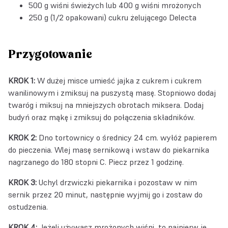
500 g wiśni świeżych lub 400 g wiśni mrożonych
250 g (1/2 opakowani)
cukru żelującego Delecta
Przygotowanie
KROK 1:
W dużej misce umieść jajka z cukrem i cukrem
wanilinowym i zmiksuj na puszystą masę. Stopniowo dodaj
twaróg i miksuj na mniejszych obrotach miksera. Dodaj
budyń oraz mąkę i zmiksuj do połączenia składników.
KROK 2:
Dno tortownicy o średnicy 24 cm. wyłóż papierem
do pieczenia. Wlej masę sernikową i wstaw do piekarnika
nagrzanego do 180 stopni C. Piecz przez 1 godzinę.
KROK 3:
Uchyl drzwiczki piekarnika i pozostaw w nim
sernik przez 20 minut, następnie wyjmij go i zostaw do
ostudzenia.
KROK 4:
Jeżeli używasz mrożonych wiśni, to najpierw je