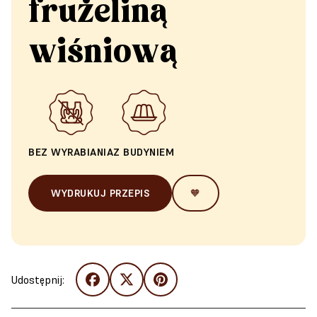
frużeliną
wiśniową
BEZ WYRABIANIA
Z BUDYNIEM
WYDRUKUJ PRZEPIS
🧡
Udostępnij: