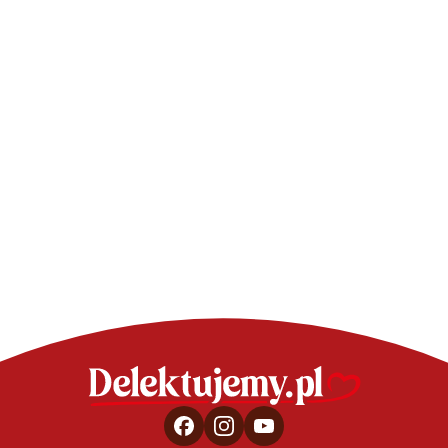
SERNIKI - PROSTE, DOBRE PRZEPISY
SERNIKI - PROSTE
Sernik japoński z
Mini serniczk
kakaowymi wąsami