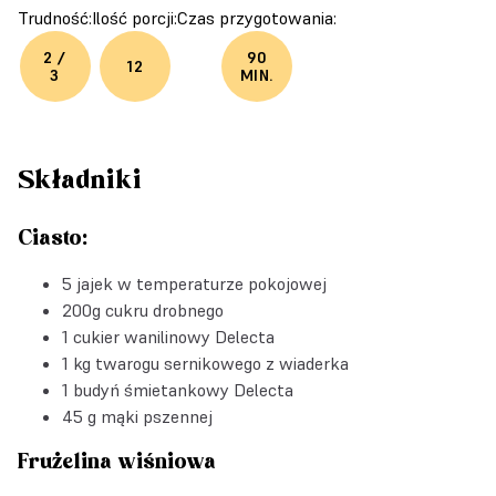
Trudność:
Ilość porcji:
Czas przygotowania:
2 /
90
12
3
MIN.
Składniki
Ciasto:
5 jajek w temperaturze pokojowej
200g cukru drobnego
1
cukier wanilinowy Delecta
1 kg twarogu sernikowego z wiaderka
1
budyń śmietankowy Delecta
45 g mąki pszennej
Frużelina wiśniowa