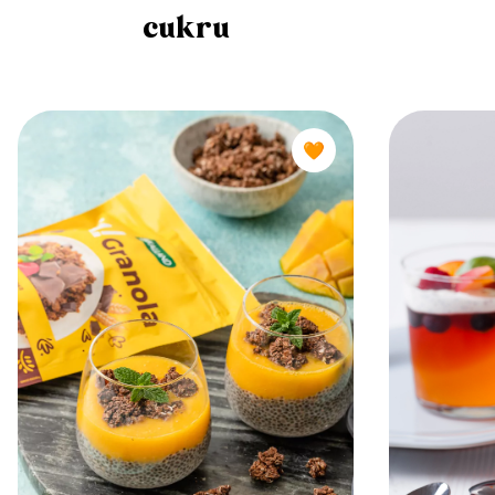
cukru
🧡