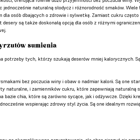
c jednocześnie naturalną słodycz i różnorodność smaków. Wiele f
dla osób dbających o zdrowie i sylwetkę. Zamiast cukru często wy
it desery są także doskonałą opcją dla osób z różnymi ogranicz
ej.
wyrzutów sumienia
na potrzeby tych, którzy szukają deserów mniej kalorycznych. Są
rzysmakami bez poczucia winy i obaw o nadmiar kalorii. Są one 
ty naturalne, i zamienników cukru, które zapewniają naturalną 
a bazie chia, które są zarówno sycące, jak i odżywcze. Dzięki 
ednocześnie wspierając zdrowy styl życia. Są one idealnym rozwią
czasu na skomplikowane przygotowania, ale chcą cieszyć się smac