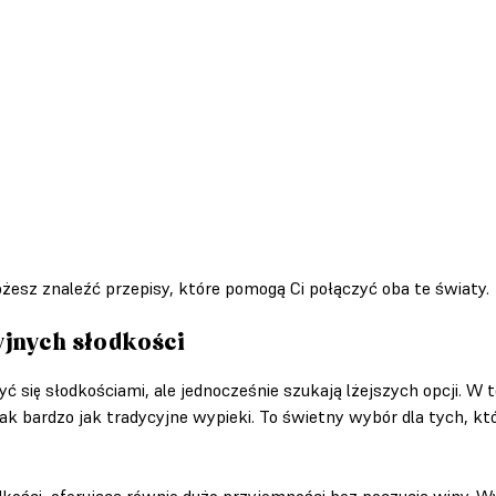
możesz znaleźć przepisy, które pomogą Ci połączyć oba te światy.
yjnych słodkości
yć się słodkościami, ale jednocześnie szukają lżejszych opcji. W t
tak bardzo jak tradycyjne wypieki. To świetny wybór dla tych, k
odkości, oferująca równie dużo przyjemności bez poczucia winy. 