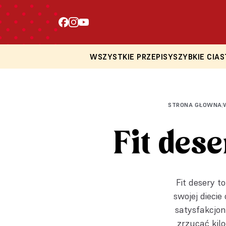
WSZYSTKIE PRZEPISY
SZYBKIE CIAS
STRONA GŁOWNA
|
Fit des
Fit desery t
swojej dieci
satysfakcjon
zrzucać kilo