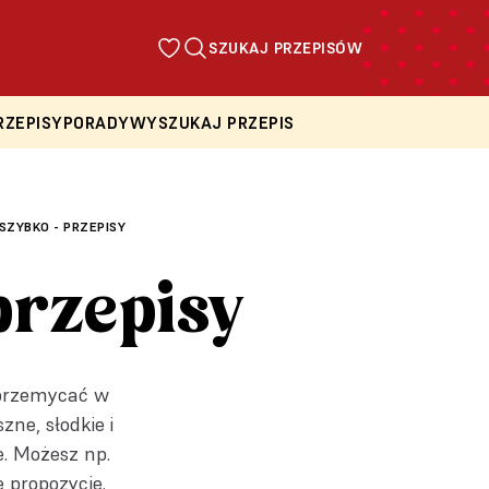
SZUKAJ PRZEPISÓW
RZEPISY
PORADY
WYSZUKAJ PRZEPIS
 SZYBKO - PRZEPISY
przepisy
ą przemycać w
ne, słodkie i
e. Możesz np.
e propozycje.