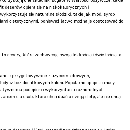
it deserów opiera się na niskokalorycznych i
korzystuje się naturalne słodziki, takie jak miód, syrop
eniami dietetycznymi, ponieważ łatwo można je dostosować do
 to desery, które zachwycają swoją lekkością i świeżością, a
starannie przygotowywane z użyciem zdrowych,
słodycz bez dodatkowych kalorii. Popularne opcje to musy
kreatywnemu podejściu i wykorzystaniu różnorodnych
zaniem dla osób, które chcą dbać o swoją dietę, ale nie chcą
znym deserem. W tej kategorii znajdziesz przepisy, które