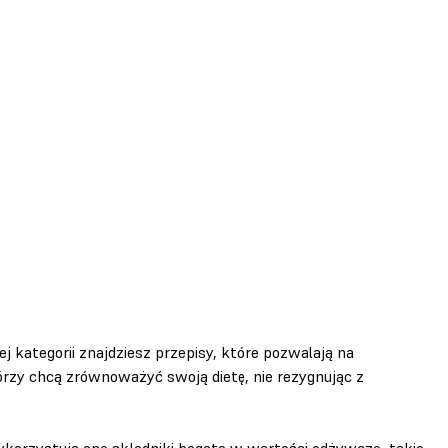
ej kategorii znajdziesz przepisy, które pozwalają na
tórzy chcą zrównoważyć swoją dietę, nie rezygnując z
Wykorzystują one składniki bogate w wartości odżywcze, takie