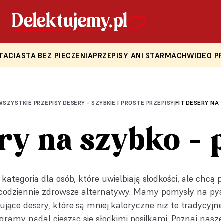
TA
CIASTA BEZ PIECZENIA
PRZEPISY ANI STARMACH
WIDEO P
WSZYSTKIE PRZEPISY
DESERY - SZYBKIE I PROSTE PRZEPISY
FIT DESERY NA
|
|
ery na szybko - 
o kategoria dla osób, które uwielbiają słodkości, ale chc
e codziennie zdrowsze alternatywy. Mamy pomysły na pysz
ujące desery, które są mniej kaloryczne niż te tradycyjn
gramy nadal ciesząc się słodkimi posiłkami. Poznaj nasz