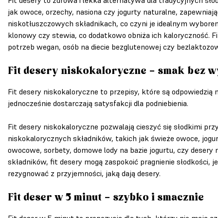
jak owoce, orzechy, nasiona czy jogurty naturalne, zapewniają
niskotłuszczowych składnikach, co czyni je idealnym wyborem 
klonowy czy stewia, co dodatkowo obniża ich kaloryczność. F
potrzeb wegan, osób na diecie bezglutenowej czy bezlaktozow
Fit desery niskokaloryczne – smak bez 
Fit desery niskokaloryczne to przepisy, które są odpowiedzią 
jednocześnie dostarczają satysfakcji dla podniebienia.
Fit desery niskokaloryczne pozwalają cieszyć się słodkimi p
niskokalorycznych składników, takich jak świeże owoce, jogur
owocowe, sorbety, domowe lody na bazie jogurtu, czy desery n
składników, fit desery mogą zaspokoić pragnienie słodkości, j
rezygnować z przyjemności, jaką dają desery.
Fit deser w 5 minut – szybko i smacznie
Fit deser w 5 minut to propozycja dla tych, którzy nie mają 