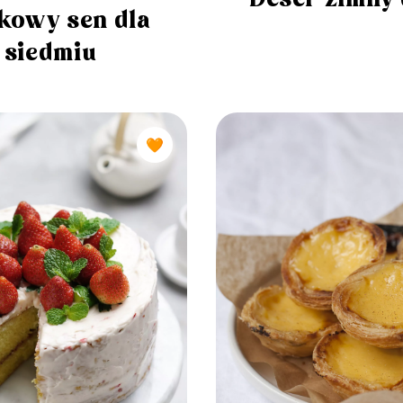
łkowy sen dla
siedmiu
🧡