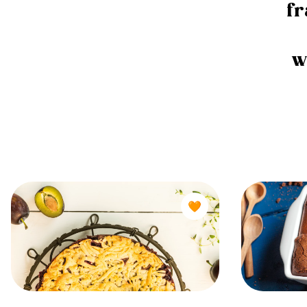
fr
w
🧡