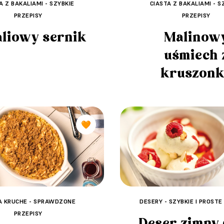
A Z BAKALIAMI - SZYBKIE
CIASTA Z BAKALIAMI - S
PRZEPISY
PRZEPISY
liowy sernik
Malinow
uśmiech 
kruszonk
🧡
A KRUCHE - SPRAWDZONE
DESERY - SZYBKIE I PROSTE
PRZEPISY
Deser zimny