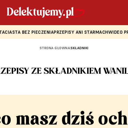
TA
CIASTA BEZ PIECZENIA
PRZEPISY ANI STARMACH
WIDEO P
STRONA GŁOWNA
SKŁADNIKI
|
ZEPISY ZE SKŁADNIKIEM WANI
co masz dziś och