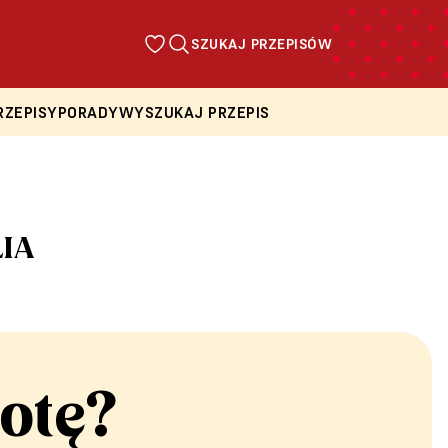
SZUKAJ PRZEPISÓW
RZEPISY
PORADY
WYSZUKAJ PRZEPIS
LIA
otę?