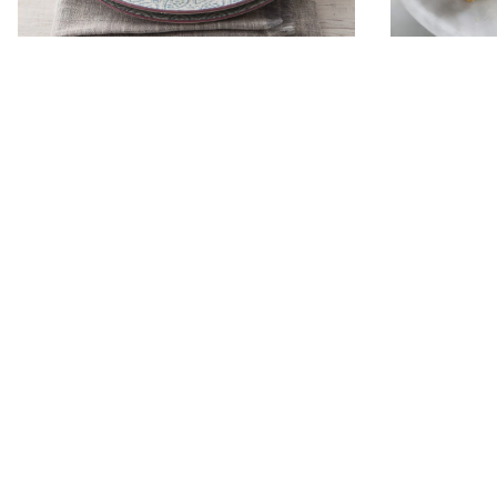
CIASTA Z JABŁKAMI I SZARLOTKI -
ŁATWE PRZEPISY
TORTY
Strudel jabłkowy
Tor
z rodzynkami