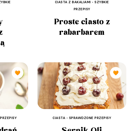
ZYBKIE
CIASTA Z BAKALIAMI - SZYBKIE
PRZEPISY
y
Proste ciasto z
z
rabarbarem
ą
🧡
🧡
CIASTA - SPRAWDZONE PRZEPISY
 PRZEPISY
Sernik Oli
 drań