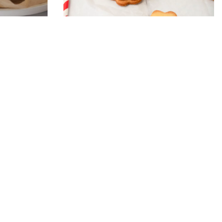
PRZEPISY
CIASTKA - SZYBKIE PRZEPISY
nata
Ciasteczka
maślane