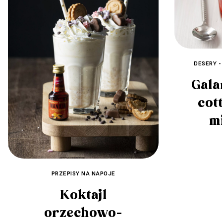
DESERY -
Gala
cot
m
PRZEPISY NA NAPOJE
Koktajl
orzechowo-