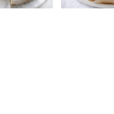
Z CIASTA FRANCUSKIEGO - 
 - SPRAWDZONE PRZEPISY
Pastéis de 
t waniliowy