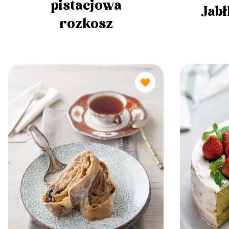
pistacjowa
Jab
rozkosz
🧡