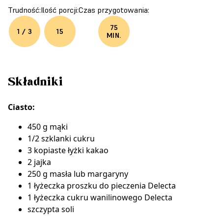
Trudność:
Ilość porcji:
Czas przygotowania:
75
1 / 3
15
MIN.
Składniki
Ciasto:
450 g mąki
1/2 szklanki cukru
3 kopiaste łyżki kakao
2 jajka
250 g masła lub margaryny
1 łyżeczka
proszku do pieczenia Delecta
1 łyżeczka
cukru wanilinowego Delecta
szczypta soli