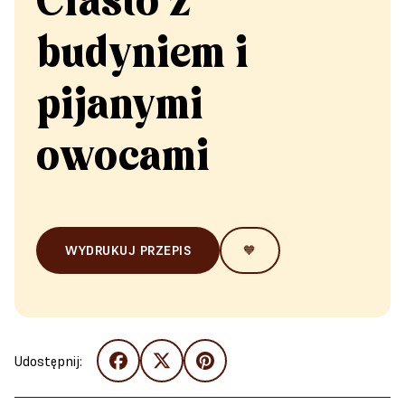
Ciasto z
budyniem i
pijanymi
owocami
WYDRUKUJ PRZEPIS
🧡
Udostępnij: