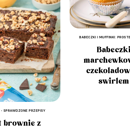
BABECZKI I MUFFINKI: PROST
Babeczk
marchewko
czekolado
swirlem
 - SPRAWDZONE PRZEPISY
t brownie z