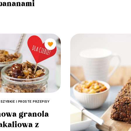
bananami
🧡
 SZYBKIE I PROSTE PRZEPISY
owa granola
akaliowa z