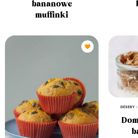
bananowe
muffinki
🧡
DESERY -
Dom
b