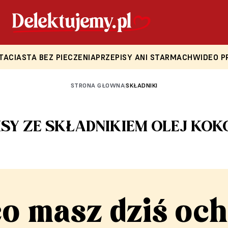
TA
CIASTA BEZ PIECZENIA
PRZEPISY ANI STARMACH
WIDEO P
STRONA GŁOWNA
SKŁADNIKI
|
ISY ZE SKŁADNIKIEM OLEJ KO
co masz dziś och