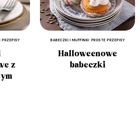
E PRZEPISY
BABECZKI I MUFFINKI: PROSTE PRZEPISY
i
Halloweenowe
we z
babeczki
wym