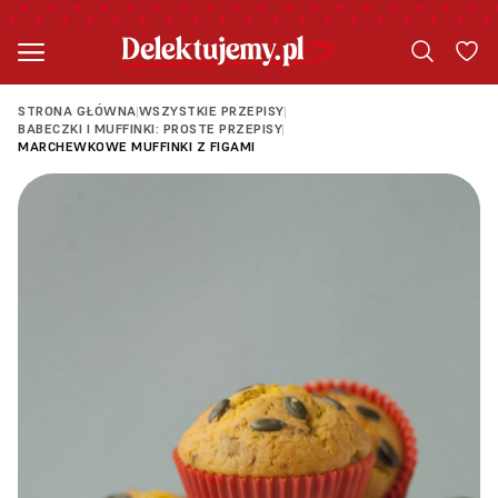
STRONA GŁÓWNA
WSZYSTKIE PRZEPISY
|
|
BABECZKI I MUFFINKI: PROSTE PRZEPISY
|
MARCHEWKOWE MUFFINKI Z FIGAMI