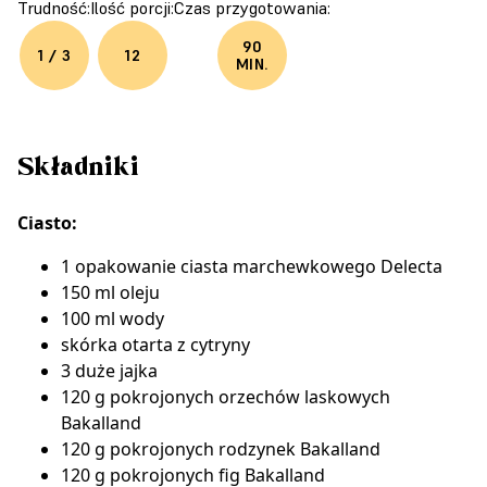
Trudność:
Ilość porcji:
Czas przygotowania:
90
1 / 3
12
MIN.
Składniki
Ciasto:
1 opakowanie
ciasta marchewkowego Delecta
150 ml oleju
100 ml wody
skórka otarta z cytryny
3 duże jajka
120 g pokrojonych
orzechów laskowych
Bakalland
120 g pokrojonych
rodzynek Bakalland
120 g pokrojonych
fig Bakalland