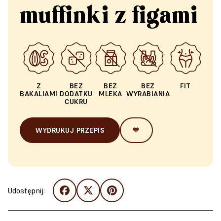
muffinki z figami
Z
BEZ
BEZ
BEZ
FIT
BAKALIAMI
DODATKU
MLEKA
WYRABIANIA
CUKRU
WYDRUKUJ PRZEPIS
🧡
Udostępnij: