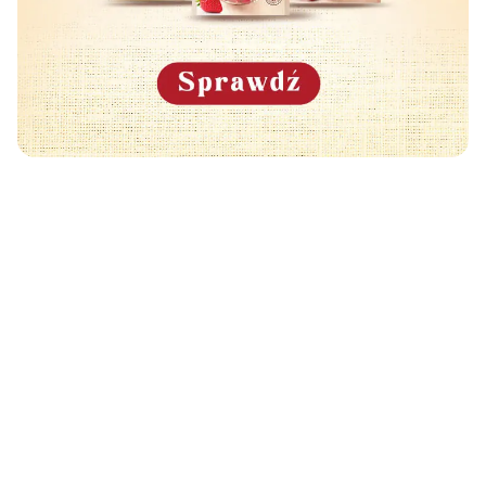
Może Cię również zainteresować
🧡