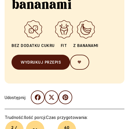
bananami
BEZ DODATKU CUKRU
FIT
Z BANANAMI
WYDRUKUJ PRZEPIS
🧡
Udostępnij:
Trudność:
Ilość porcji:
Czas przygotowania:
2 /
60