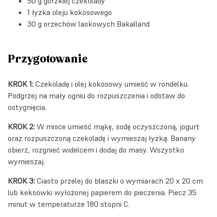
50 g gorzkiej czekolady
1 łyżka oleju kokosowego
30 g
orzechów laskowych Bakalland
Przygotowanie
KROK 1:
Czekoladę i olej kokosowy umieść w rondelku.
Podgrzej na mały ogniu do rozpuszczenia i odstaw do
ostygnięcia.
KROK 2:
W misce umieść mąkę, sodę oczyszczoną, jogurt
oraz rozpuszczoną czekoladę i wymieszaj łyżką. Banany
obierz, rozgnieć widelcem i dodaj do masy. Wszystko
wymieszaj.
KROK 3:
Ciasto przelej do blaszki o wymiarach 20 x 20 cm
lub keksówki wyłożonej papierem do pieczenia. Piecz 35
minut w temperaturze 180 stopni C.