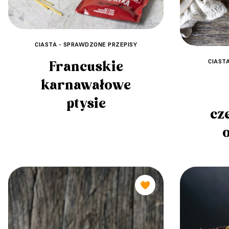
CIASTA - SPRAWDZONE PRZEPISY
CIAST
Francuskie
karnawałowe
ptysie
cz
🧡