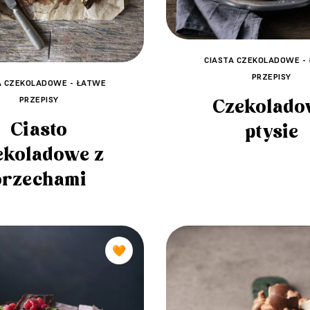
CIASTA CZEKOLADOWE -
PRZEPISY
A CZEKOLADOWE - ŁATWE
PRZEPISY
Czekolado
Ciasto
ptysie
ekoladowe z
orzechami
🧡