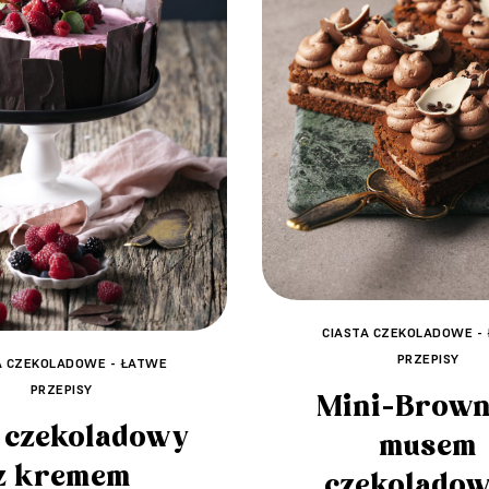
CIASTA CZEKOLADOWE -
PRZEPISY
A CZEKOLADOWE - ŁATWE
PRZEPISY
Mini-Brown
 czekoladowy
musem
z kremem
czekolado