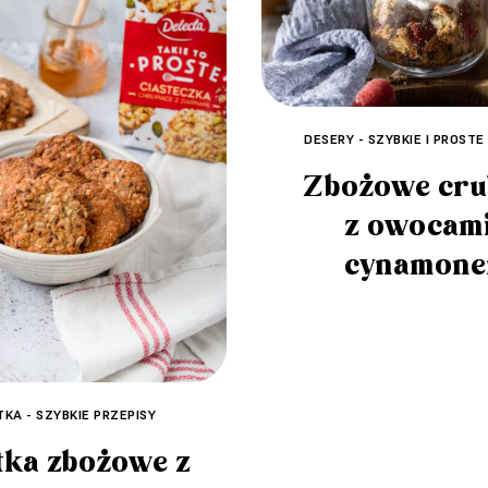
DESERY - SZYBKIE I PROSTE
Zbożowe cru
z owocami
cynamon
TKA - SZYBKIE PRZEPISY
tka zbożowe z