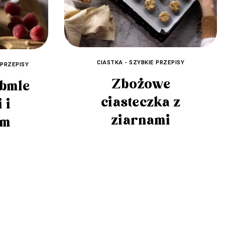
CIASTKA - SZYBKIE PRZEPISY
 PRZEPISY
Zbożowe
bmle
ciasteczka z
 i
ziarnami
em