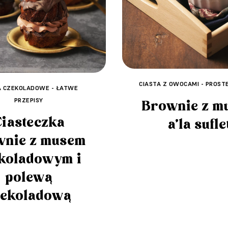
CIASTA Z OWOCAMI - PROSTE
A CZEKOLADOWE - ŁATWE
PRZEPISY
Brownie z m
iasteczka
a’la sufle
wnie z musem
koladowym i
polewą
zekoladową