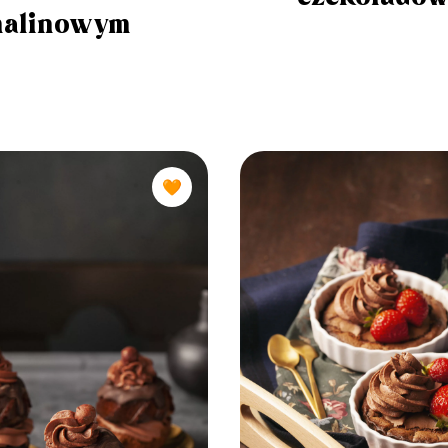
alinowym
🧡