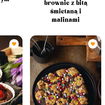
brownie z bitą
śmietaną i
malinami
🧡
🧡