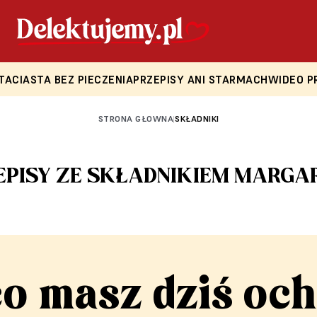
TA
CIASTA BEZ PIECZENIA
PRZEPISY ANI STARMACH
WIDEO P
STRONA GŁOWNA
SKŁADNIKI
|
EPISY ZE SKŁADNIKIEM MARGA
co masz dziś och