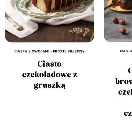
CIAST
CIASTA Z OWOCAMI - PROSTE PRZEPISY
Ciasto
C
czekoladowe z
bro
gruszką
cze
c