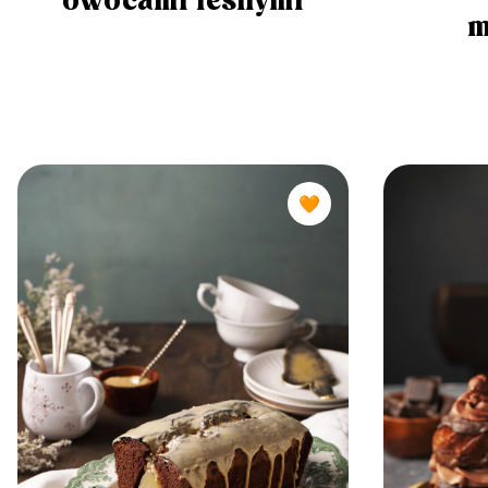
owocami leśnymi
m
🧡