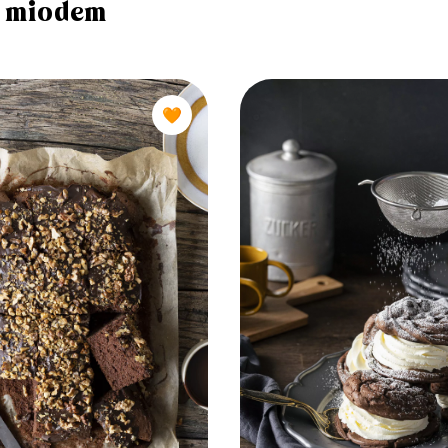
miodem
🧡