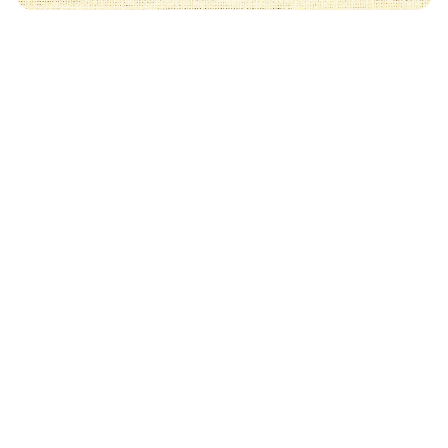
Może Cię również zainteresować
🧡