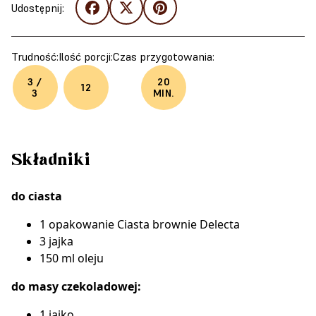
Udostępnij:
Trudność:
Ilość porcji:
Czas przygotowania:
3 /
20
12
3
MIN.
Składniki
do ciasta
1 opakowanie
Ciasta brownie Delecta
3 jajka
150 ml oleju
do masy czekoladowej:
1 jajko