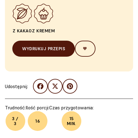
Z KAKAO
Z KREMEM
WYDRUKUJ PRZEPIS
🧡
Udostępnij:
Trudność:
Ilość porcji:
Czas przygotowania:
3 /
15
16
3
MIN.