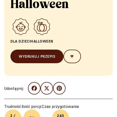
Halloween
DLA DZIECI
HALLOWEEN
WYDRUKUJ PRZEPIS
🧡
Udostępnij:
Trudność:
Ilość porcji:
Czas przygotowania:
2 /
240