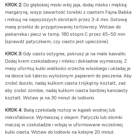
KROK 2:
Do głębokiej miski wbij jaja, dodaj mleko i miękką
margarynę, wsyp zawartość torebki z ciastem Fajna Babka
i miksuj na najwyższych obrotach przez 3-4 min. Gotową
masę przełóż do przygotowanej tortownicy. Wstaw do
piekarnika i piecz w temp. 180 stopni C przez 45‒50 min
(sprawdź patyczkiem, czy ciasto jest upieczone).
KROK 3:
Gdy ciasto ostygnie, pokrusz je na małe kawałki.
Dodaj krem czekoladowy i mleko i dokładnie wymieszaj. Z
masy uformuj kulki wielkości orzecha włoskiego i układaj je
na desce lub talerzu wyłożonym papierem do pieczenia. Aby
zrobić duszki, nadaj kulkom ciasta trójkątny kształt, zaś
aby zrobić zombie, nadaj kulkom ciasta bardziej kanciasty
kształt. Wstaw je na 30 minut do lodówki.
KROK 4:
Białą czekoladę roztop w kąpieli wodnej lub
mikrofalówce. Wymieszaj z olejem. Patyczki lub słomki
maczaj w czekoladzie i wbijaj w uformowane wcześniej
kulki ciasta. Wstaw do lodówki na kolejne 20 minut.