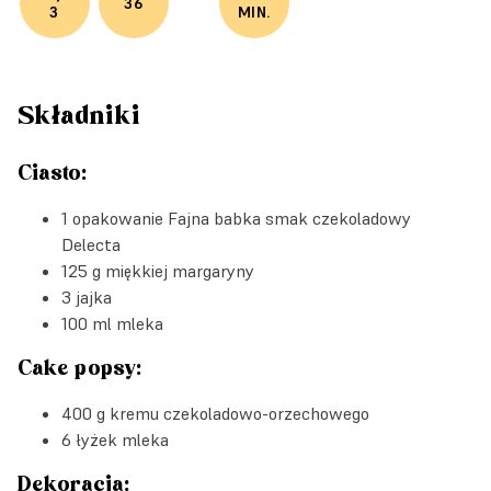
36
3
MIN.
Składniki
Ciasto:
1 opakowanie
Fajna babka smak czekoladowy
Delecta
125 g miękkiej margaryny
3 jajka
100 ml mleka
Cake popsy:
400 g kremu czekoladowo-orzechowego
6 łyżek mleka
Dekoracja: