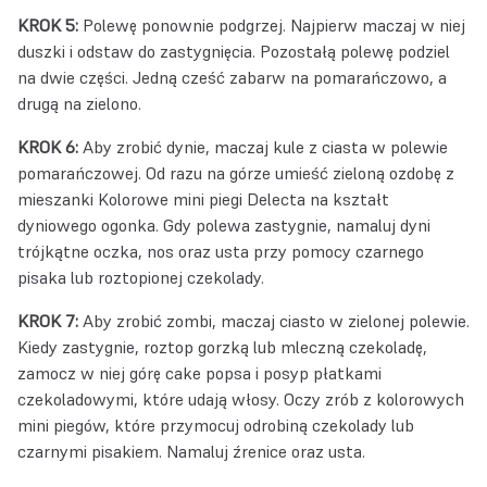
KROK 5:
Polewę ponownie podgrzej. Najpierw maczaj w niej
duszki i odstaw do zastygnięcia. Pozostałą polewę podziel
na dwie części. Jedną cześć zabarw na pomarańczowo, a
drugą na zielono.
KROK 6:
Aby zrobić dynie, maczaj kule z ciasta w polewie
pomarańczowej. Od razu na górze umieść zieloną ozdobę z
mieszanki Kolorowe mini piegi Delecta na kształt
dyniowego ogonka. Gdy polewa zastygnie, namaluj dyni
trójkątne oczka, nos oraz usta przy pomocy czarnego
pisaka lub roztopionej czekolady.
KROK 7:
Aby zrobić zombi, maczaj ciasto w zielonej polewie.
Kiedy zastygnie, roztop gorzką lub mleczną czekoladę,
zamocz w niej górę cake popsa i posyp płatkami
czekoladowymi, które udają włosy. Oczy zrób z kolorowych
mini piegów, które przymocuj odrobiną czekolady lub
czarnymi pisakiem. Namaluj źrenice oraz usta.