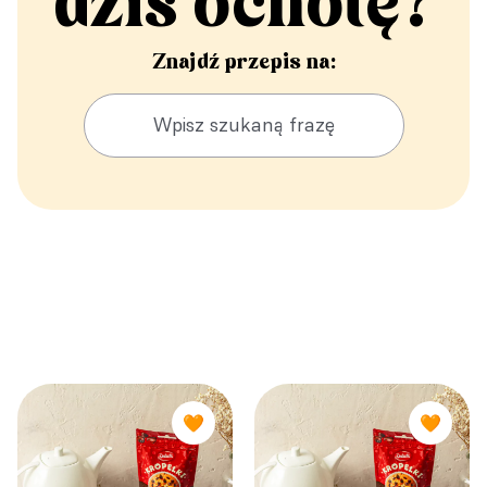
dziś ochotę?
Znajdź przepis na:
🧡
🧡