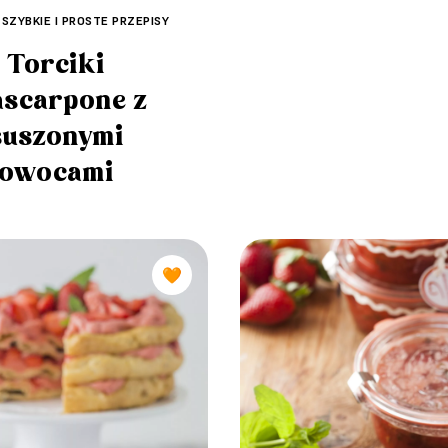
 SZYBKIE I PROSTE PRZEPISY
Torciki
scarpone z
suszonymi
owocami
🧡