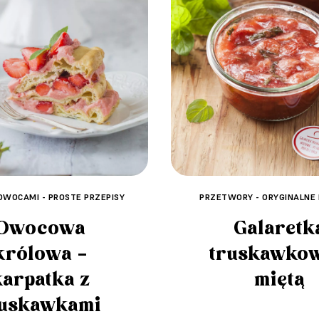
OWOCAMI - PROSTE PRZEPISY
PRZETWORY - ORYGINALNE 
Owocowa
Galaretk
królowa –
truskawkow
karpatka z
miętą
ruskawkami