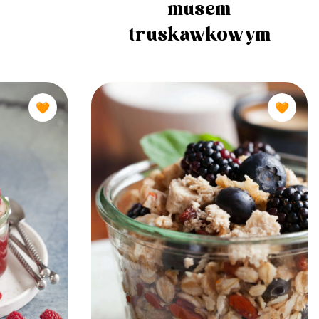
musem
truskawkowym
🧡
🧡