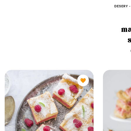
DESERY -
ma
🧡