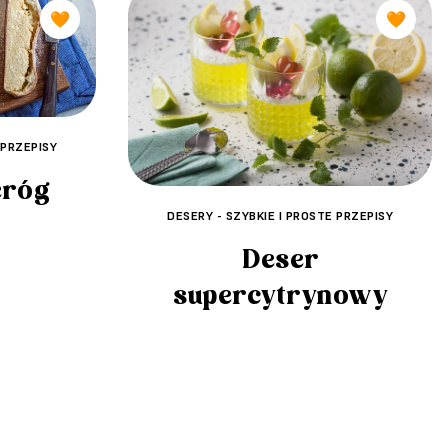
🧡
🧡
 PRZEPISY
eróg
DESERY - SZYBKIE I PROSTE PRZEPISY
Deser
supercytrynowy