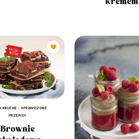
kremem
🧡
A KRUCHE - SPRAWDZONE
PRZEPISY
Brownie