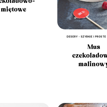
ekoladowo-
miętowe
DESERY - SZYBKIE I PROSTE
Mus
czekolado
malinow