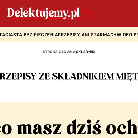
TA
CIASTA BEZ PIECZENIA
PRZEPISY ANI STARMACH
WIDEO P
STRONA GŁOWNA
SKŁADNIKI
|
RZEPISY ZE SKŁADNIKIEM MIĘ
co masz dziś och