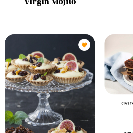
Virgin Mojito
🧡
CIAST