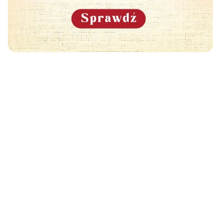
Może Cię również zainteresować
🧡