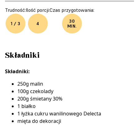
Trudność:
Ilość porcji:
Czas przygotowania:
30
1 / 3
4
MIN.
Składniki
Składniki:
250g malin
100g czekolady
200g śmietany 30%
1 białko
1 łyżka
cukru wanilinowego Delecta
mięta do dekoracji