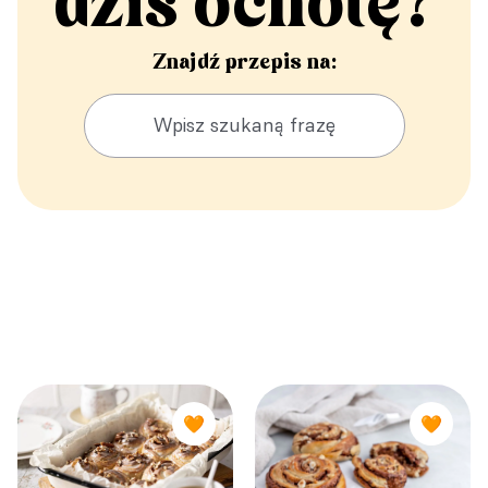
dziś ochotę?
Znajdź przepis na:
🧡
🧡