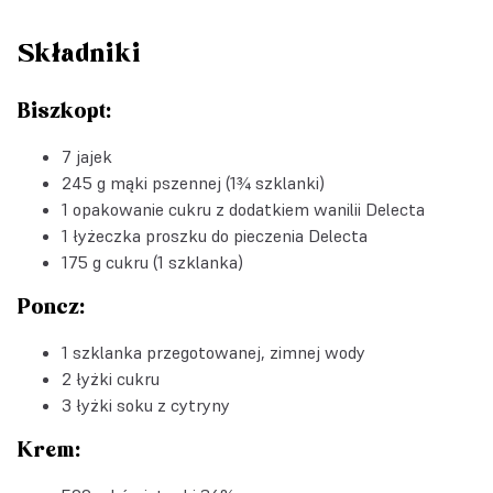
Składniki
Biszkopt:
7 jajek
245 g mąki pszennej (1¾ szklanki)
1 opakowanie
cukru z dodatkiem wanilii Delecta
1 łyżeczka
proszku do pieczenia Delecta
175 g cukru (1 szklanka)
Poncz:
1 szklanka przegotowanej, zimnej wody
2 łyżki cukru
3 łyżki soku z cytryny
Krem: