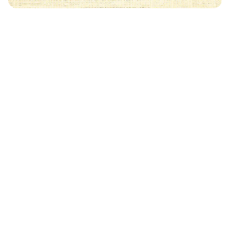
Może Cię również zainteresować
🧡