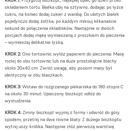
składaniem tortu. Białka ubij na sztywno, dodając po łyżce
cukru, na koniec dodaj cukier z wanilią. Do ubitych białek
pojedynczo dodaj żółtka, po każdym miksuj kilkanaście
sekund do połączenia składników. Następnie w dwóch
porcjach dodaj mąkę wymieszaną z proszkiem do pieczenia
– wymieszaj delikatnie łyżką.
KROK 2:
Dno tortownic wyłóż papierem do pieczenia. Masę
rozlej do obu tortownic lub na duże prostokątne blachy
około 30x40 cm. Zwróć uwagę, aby poziom masy był
identyczny w obu blaszkach.
KROK 3:
Wstaw do rozgrzanego piekarnika do 180 stopni C
na około 30 minut. Upieczony biszkopt odłóż do
wystudzenia.
KROK 4:
Zimny biszkopt wyjmij z formy i odwróć do góry
spodem, przetnij na dwa równe blaty. Z dużego biszkoptu
wytnij uszy królika. Następnie złóż pierwszą warstwę