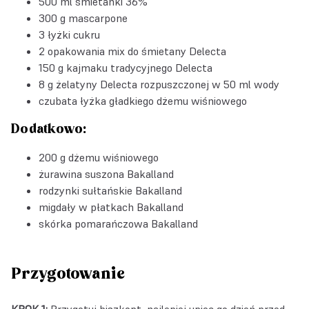
500 ml śmietanki 36%
300 g mascarpone
3 łyżki cukru
2 opakowania
mix do śmietany Delecta
150 g
kajmaku tradycyjnego Delecta
8 g
żelatyny Delecta
rozpuszczonej w 50 ml wody
czubata łyżka gładkiego dżemu wiśniowego
Dodatkowo:
200 g dżemu wiśniowego
żurawina suszona Bakalland
rodzynki sułtańskie Bakalland
migdały w płatkach Bakalland
skórka pomarańczowa Bakalland
Przygotowanie
KROK 1:
Przygotuj biszkopt, najlepiej upiec go dzień przed