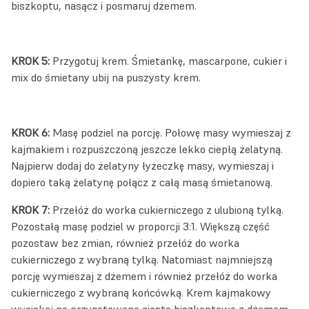
biszkoptu, nasącz i posmaruj dżemem.
KROK 5:
Przygotuj krem. Śmietankę, mascarpone, cukier i
mix do śmietany ubij na puszysty krem.
KROK 6:
Masę podziel na porcję. Połowę masy wymieszaj z
kajmakiem i rozpuszczoną jeszcze lekko ciepłą żelatyną.
Najpierw dodaj do żelatyny łyżeczkę masy, wymieszaj i
dopiero taką żelatynę połącz z całą masą śmietanową.
KROK 7:
Przełóż do worka cukierniczego z ulubioną tylką.
Pozostałą masę podziel w proporcji 3:1. Większą część
pozostaw bez zmian, również przełóż do worka
cukierniczego z wybraną tylką. Natomiast najmniejszą
porcję wymieszaj z dżemem i również przełóż do worka
cukierniczego z wybraną końcówką. Krem kajmakowy
wyciskaj na przygotowane ciasto biszkoptowe z dżemem.