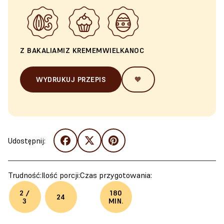
Z BAKALIAMI
Z KREMEM
WIELKANOC
WYDRUKUJ PRZEPIS
🧡
Udostępnij:
Trudność:
Ilość porcji:
Czas przygotowania:
2 /
180
24
3
MIN.