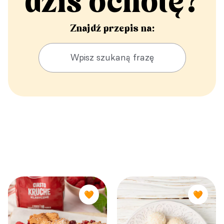
dziś ochotę?
Znajdź przepis na:
🧡
🧡