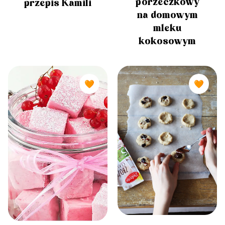
porzeczkowy
przepis Kamili
na domowym
mleku
kokosowym
🧡
🧡