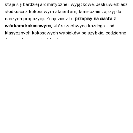
staje się bardziej aromatyczne i wyjątkowe. Jeśli uwielbiasz
słodkości z kokosowym akcentem, koniecznie zajrzyj do
naszych propozycji. Znajdziesz tu
przepisy na ciasta z
wiórkami kokosowymi
, które zachwycą każdego – od
klasycznych kokosowych wypieków po szybkie, codzienne
desery idealne na każdą okazję.
Dlaczego warto sięgnąć po wiórki
kokosowe?
Wiórki kokosowe to doskonały sposób, by dodać ciastu
lekkiej wilgotności i wyjątkowego smaku. Pasują zarówno
do kremowych tortów, jak i do prostych wypieków, takich
jak muffinki czy ciasta ucierane. Połączenie kokosa z
czekoladą, wanilią, a nawet cytrusami daje nieograniczone
możliwości eksperymentowania w kuchni.
Jeśli masz ochotę na
szybkie ciasto z wiórkami
kokosowymi
, nie musisz długo czekać – wiórki świetnie