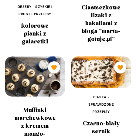
Ciasteczkowe
DESERY - SZYBKIE I
PROSTE PRZEPISY
lizaki z
bakaliami z
kolorowe
bloga "marta-
pianki z
gotuje.pl"
galaretki
🧡
🧡
CIASTA -
SPRAWDZONE
Muffinki
PRZEPISY
marchewkowe
Czarno-biały
z kremem
sernik
mango-