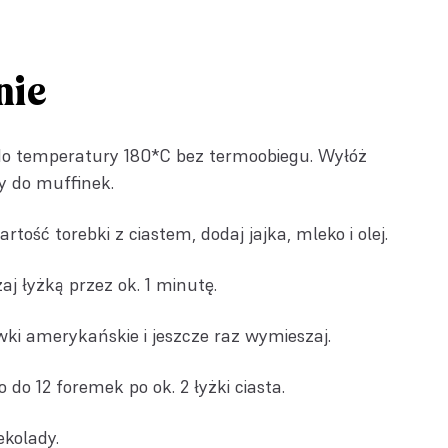
nie
 do temperatury 180*C bez termoobiegu. Wyłóż
y do muffinek.
tość torebki z ciastem, dodaj jajka, mleko i olej.
j łyżką przez ok. 1 minutę.
ki amerykańskie i jeszcze raz wymieszaj.
 do 12 foremek po ok. 2 łyżki ciasta.
ekolady.