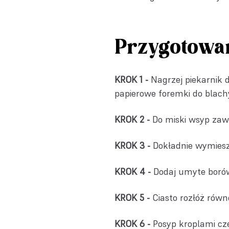
Przygotowa
KROK 1 -
Nagrzej piekarnik
papierowe foremki do blach
KROK 2 -
Do miski wsyp zawar
KROK 3 -
Dokładnie wymiesza
KROK 4 -
Dodaj umyte borów
KROK 5 -
Ciasto rozłóż równo
KROK 6 -
Posyp kroplami cz