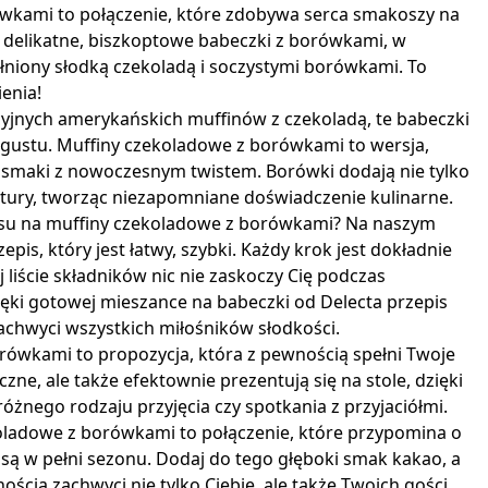
wkami to połączenie, które zdobywa serca smakoszy na
 delikatne, biszkoptowe babeczki z borówkami, w
ełniony słodką czekoladą i soczystymi borówkami. To
enia!
ycyjnych amerykańskich muffinów z czekoladą, te babeczki
 gustu. Muffiny czekoladowe z borówkami to wersja,
e smaki z nowoczesnym twistem. Borówki dodają nie tylko
kstury, tworząc niezapomniane doświadczenie kulinarne.
isu na muffiny czekoladowe z borówkami? Na naszym
pis, który jest łatwy, szybki. Każdy krok jest dokładnie
j liście składników nic nie zaskoczy Cię podczas
ęki gotowej mieszance na babeczki od Delecta przepis
zachwyci wszystkich miłośników słodkości.
rówkami to propozycja, która z pewnością spełni Twoje
zne, ale także efektownie prezentują się na stole, dzięki
różnego rodzaju przyjęcia czy spotkania z przyjaciółmi.
koladowe z borówkami to połączenie, które przypomina o
 są w pełni sezonu. Dodaj do tego głęboki smak kakao, a
ością zachwyci nie tylko Ciebie, ale także Twoich gości.