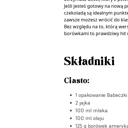
Jeśli jesteś gotowy na nową 
czekoladą są idealnym punktem
zawsze możesz wrócić do kla
Bez względu na to, którą wer
borówkami to prawdziwy hit 
Składniki
Ciasto:
1 opakowanie
Babeczki
2 jajka
100 ml mleka
100 ml oleju
125 g borówek ameryk