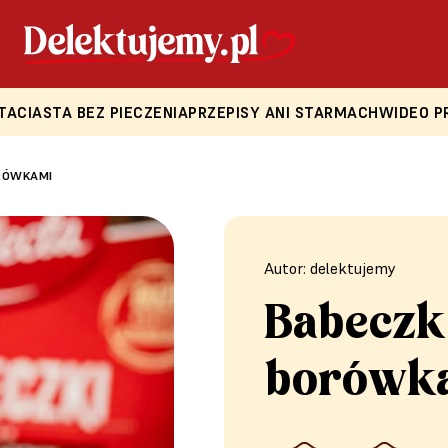
TA
CIASTA BEZ PIECZENIA
PRZEPISY ANI STARMACH
WIDEO P
RÓWKAMI
Autor: delektujemy
Babeczk
borówk