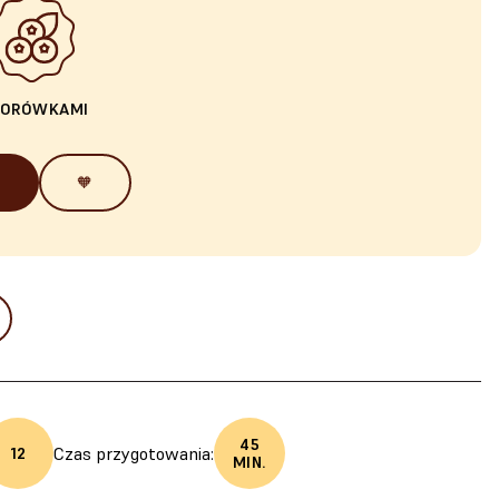
BORÓWKAMI
🧡
45
Czas przygotowania:
12
MIN.