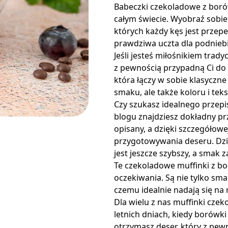
Babeczki czekoladowe z boró
całym świecie. Wyobraź sobie
których każdy kęs jest przep
prawdziwa uczta dla podniebi
Jeśli jesteś miłośnikiem trad
z pewnością przypadną Ci do
która łączy w sobie klasyczn
smaku, ale także koloru i te
Czy szukasz idealnego przep
blogu znajdziesz dokładny prze
opisany, a dzięki szczegółowe
przygotowywania deseru. Dzi
jest jeszcze szybszy, a smak 
Te czekoladowe muffinki z bo
oczekiwania. Są nie tylko smac
czemu idealnie nadają się na 
Dla wielu z nas muffinki cze
letnich dniach, kiedy borówki
otrzymasz deser, który z pewn