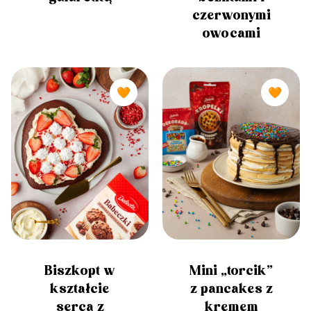
czerwonymi
owocami
🧡
🧡
Biszkopt w
Mini „torcik”
kształcie
z pancakes z
serca z
kremem