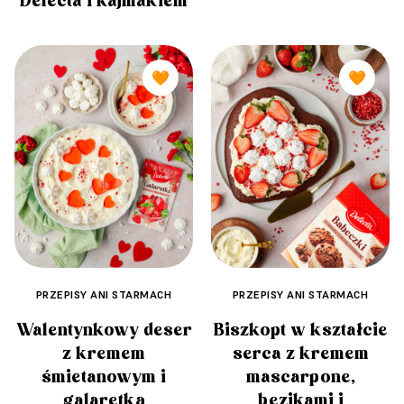
Delecta i kajmakiem
🧡
🧡
PRZEPISY ANI STARMACH
PRZEPISY ANI STARMACH
Walentynkowy deser
Biszkopt w kształcie
z kremem
serca z kremem
śmietanowym i
mascarpone,
galaretką
bezikami i