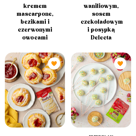
kremem
waniliowym,
mascarpone,
sosem
bezikami i
czekoladowym
czerwonymi
i posypką
owocami
Delecta
🧡
🧡