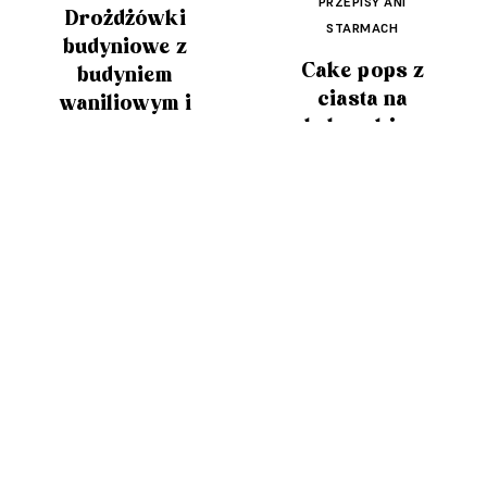
PRZEPISY ANI
Drożdżówki
STARMACH
budyniowe z
Cake pops z
budyniem
ciasta na
waniliowym i
babeczki w
dżemem
białej
czekoladzie
🧡
🧡