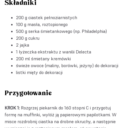
Składniki
200 g ciastek pełnoziarnistych
100 g masła, roztopionego
500 g serka śmietankowego (np. Philadelphia)
200 g cukru
2 jajka
1 łyżeczka
ekstraktu z wanilii Delecta
200 ml śmietany kremówki
świeże owoce (maliny, borówki, jeżyny) do dekoracji
listki mięty do dekoracji
Przygotowanie
KROK 1:
Rozgrzej piekarnik do 160 stopni C i przygotuj
formę na muffinki, wyłóż ją papierowymi papilotkami. W
misce rozdrobnij ciastka na drobne okruchy, a następnie