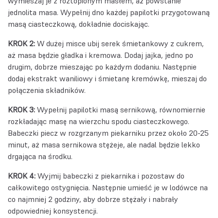
wymieszaj je z roztopionym masłem, aż powstanie
jednolita masa. Wypełnij dno każdej papilotki przygotowaną
masą ciasteczkową, dokładnie dociskając.
KROK 2:
W dużej misce ubij serek śmietankowy z cukrem,
aż masa będzie gładka i kremowa. Dodaj jajka, jedno po
drugim, dobrze mieszając po każdym dodaniu. Następnie
dodaj ekstrakt waniliowy i śmietanę kremówkę, mieszaj do
połączenia składników.
KROK 3:
Wypełnij papilotki masą sernikową, równomiernie
rozkładając masę na wierzchu spodu ciasteczkowego.
Babeczki piecz w rozgrzanym piekarniku przez około 20-25
minut, aż masa sernikowa stężeje, ale nadal będzie lekko
drgająca na środku.
KROK 4:
Wyjmij babeczki z piekarnika i pozostaw do
całkowitego ostygnięcia. Następnie umieść je w lodówce na
co najmniej 2 godziny, aby dobrze stężały i nabrały
odpowiedniej konsystencji.