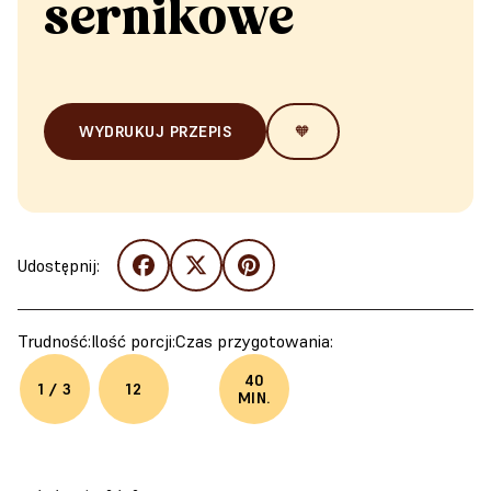
sernikowe
WYDRUKUJ PRZEPIS
🧡
Udostępnij:
Trudność:
Ilość porcji:
Czas przygotowania:
40
1 / 3
12
MIN.