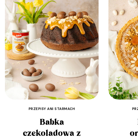
PRZEPISY ANI STARMACH
PR
Babka
czekoladowa z
o