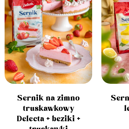
Sernik na zimno
Sern
truskawkowy
l
Delecta + beziki +