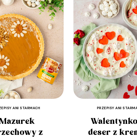
ZEPISY ANI STARMACH
PRZEPISY ANI STARM
Mazurek
Walentynk
rzechowy z
deser z kr