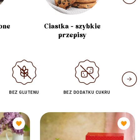
one
Ciastka - szybkie
Dese
przepisy
BEZ GLUTENU
BEZ DODATKU CUKRU
🧡
🧡