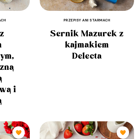
ACH
PRZEPISY ANI STARMACH
z
Sernik Mazurek z
m
kajmakiem
ym,
Delecta
czną
ą
wą i
ą
🧡
🧡