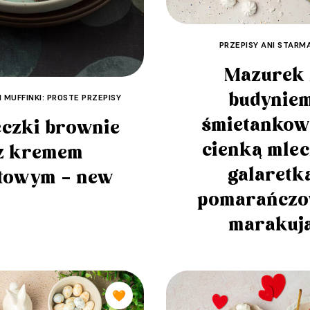
PRZEPISY ANI STARM
Mazurek 
budynie
I MUFFINKI: PROSTE PRZEPISY
śmietankow
czki brownie
cienką mle
z kremem
galaretk
towym – new
pomarańczo
marakuj
🧡