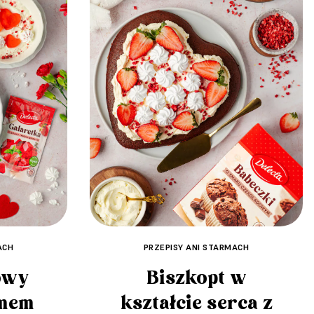
ACH
PRZEPISY ANI STARMACH
owy
Biszkopt w
emem
kształcie serca z