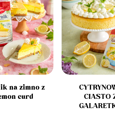
ik na zimno z
CYTRYNO
emon curd
CIASTO 
GALARET