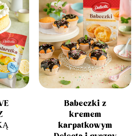
WE
Babeczki z
Z
kremem
KĄ
karpatkowym