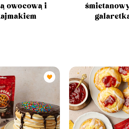
ą owocową i
śmietanowy
kajmakiem
galaretk
🧡