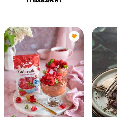
truskawki
🧡