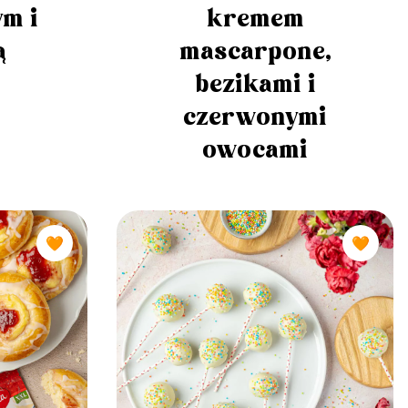
m i
kremem
ą
mascarpone,
bezikami i
czerwonymi
owocami
🧡
🧡