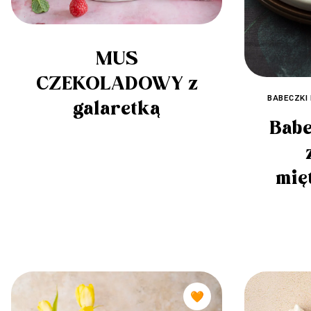
MUS
CZEKOLADOWY z
BABECZKI 
galaretką
Babe
mię
🧡