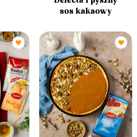
Delecta i pyszny
sos kakaowy
🧡
🧡