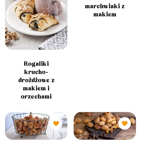
marchwiaki z
makiem
Rogaliki
krucho-
drożdżowe z
makiem i
orzechami
🧡
🧡