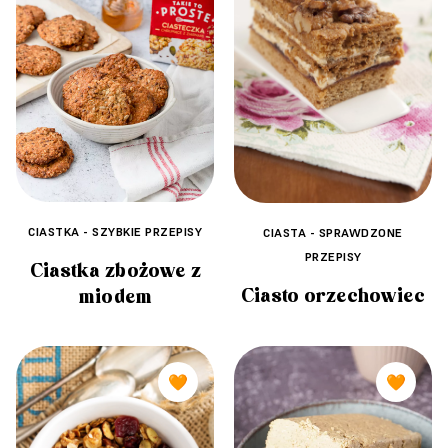
CIASTKA - SZYBKIE PRZEPISY
CIASTA - SPRAWDZONE
PRZEPISY
Ciastka zbożowe z
Ciasto orzechowiec
miodem
🧡
🧡