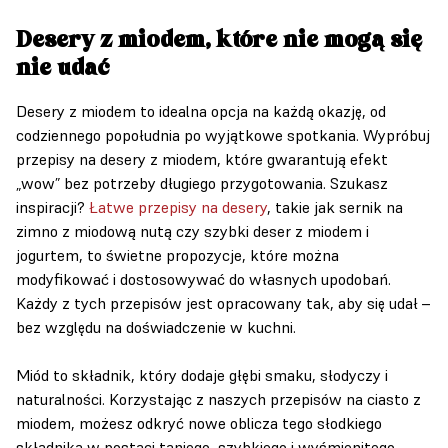
Desery z miodem, które nie mogą się
nie udać
Desery z miodem to idealna opcja na każdą okazję, od
codziennego popołudnia po wyjątkowe spotkania. Wypróbuj
przepisy na desery z miodem, które gwarantują efekt
„wow” bez potrzeby długiego przygotowania. Szukasz
inspiracji?
Łatwe przepisy na desery
, takie jak sernik na
zimno z miodową nutą czy szybki deser z miodem i
jogurtem, to świetne propozycje, które można
modyfikować i dostosowywać do własnych upodobań.
Każdy z tych przepisów jest opracowany tak, aby się udał –
bez względu na doświadczenie w kuchni.
Miód to składnik, który dodaje głębi smaku, słodyczy i
naturalności. Korzystając z naszych przepisów na ciasto z
miodem, możesz odkryć nowe oblicza tego słodkiego
składnika w postaci taniego, szybkiego i wyśmienitego