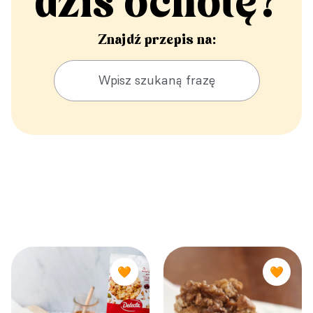
dziś ochotę?
Znajdź przepis na:
🧡
🧡