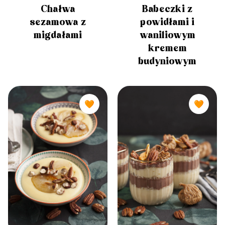
Chałwa
Babeczki z
sezamowa z
powidłami i
migdałami
waniliowym
kremem
budyniowym
🧡
🧡