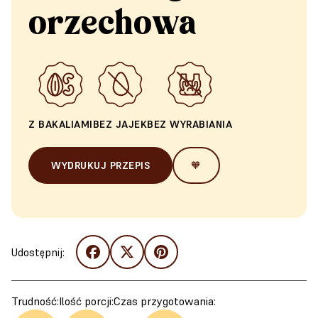
orzechowa
Z BAKALIAMI
BEZ JAJEK
BEZ WYRABIANIA
WYDRUKUJ PRZEPIS
🧡
Udostępnij:
Trudność:
Ilość porcji:
Czas przygotowania: