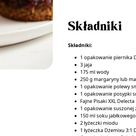
Składniki
Składniki:
1 opakowanie
piernika 
3 jaja
175 ml wody
250 g margaryny lub ma
1 opakowanie
polewy sm
1 opakowanie
posypki 
Fajne Pisaki XXL Delecta
1 opakowanie
suszonej 
150 ml soku jabłkowego
2 łyżeczki miodu
1 łyżeczka
Dżemixu 3:1 