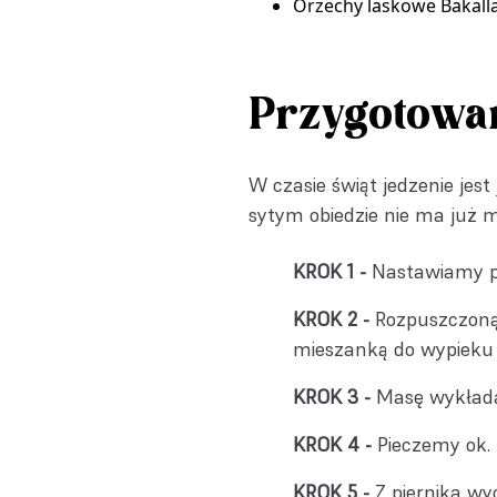
Orzechy laskowe Bakall
Przygotowa
W czasie świąt jedzenie jest
sytym obiedzie nie ma już mi
Nastawiamy pi
Rozpuszczoną
mieszanką do wypieku
Masę wykłada
Pieczemy ok.
Z piernika wy