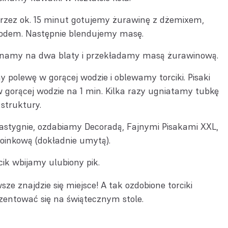
rzez ok. 15 minut gotujemy żurawinę z dżemixem,
iodem. Następnie blendujemy masę.
ecinamy na dwa blaty i przekładamy masą żurawinową.
polewę w gorącej wodzie i oblewamy torciki. Pisaki
 gorącej wodzie na 1 min. Kilka razy ugniatamy tubkę
 struktury.
astygnie, ozdabiamy Decoradą, Fajnymi Pisakami XXL,
oinkową (dokładnie umytą).
ik wbijamy ulubiony pik.
ze znajdzie się miejsce! A tak ozdobione torciki
zentować się na świątecznym stole.