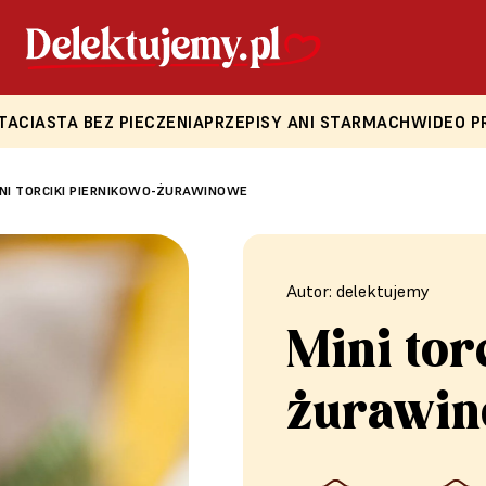
TA
CIASTA BEZ PIECZENIA
PRZEPISY ANI STARMACH
WIDEO P
NI TORCIKI PIERNIKOWO-ŻURAWINOWE
Autor: delektujemy
Mini tor
żurawi