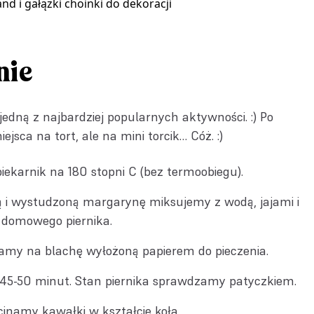
and
i gałązki choinki do dekoracji
nie
 jedną z najbardziej popularnych aktywności. :) Po
ejsca na tort, ale na mini torcik… Cóż. :)
ekarnik na 180 stopni C (bez termoobiegu).
 i wystudzoną margarynę miksujemy z wodą, jajami i
 domowego piernika.
my na blachę wyłożoną papierem do pieczenia.
 45-50 minut. Stan piernika sprawdzamy patyczkiem.
cinamy kawałki w kształcie koła.