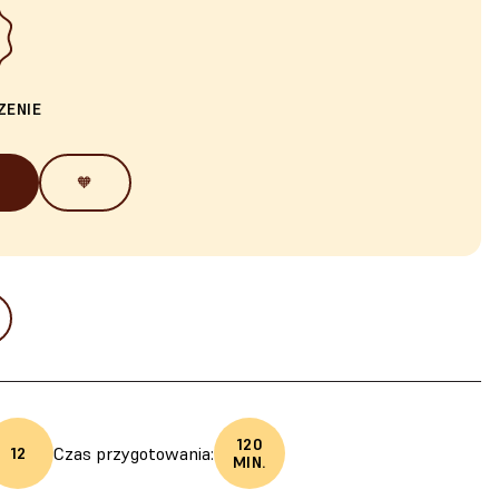
ZENIE
🧡
120
Czas przygotowania:
12
MIN.