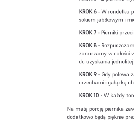
W rondelku p
sokiem jabłkowym i m
Pierniki prz
Rozpuszczamy 
zanurzamy w całości w
do uzyskania jednolitej
Gdy polewa z
orzechami i gałązką ch
W każdy torc
Na małą porcję piernika zaws
dodatkowo będą pięknie pre