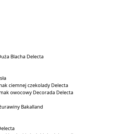
Duża Blacha Delecta
sła
ak ciemnej czekolady Delecta
smak owocowy Decorada Delecta
żurawiny Bakalland
Delecta