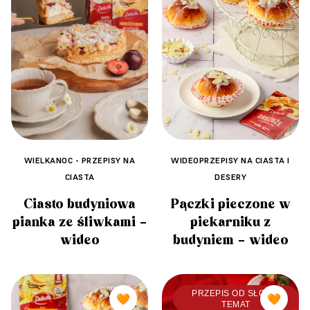
WIDEOPRZEPISY NA CIASTA I
WIELKANOC - PRZEPISY NA
DESERY
CIASTA
Pączki pieczone w
Ciasto budyniowa
piekarniku z
pianka ze śliwkami –
budyniem – wideo
wideo
PRZEPIS OD SŁODKI
🧡
🧡
TEMAT