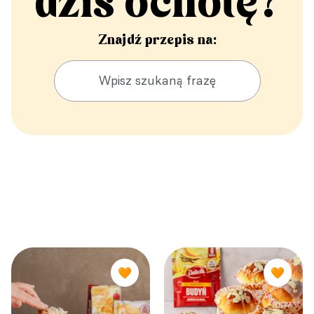
dziś ochotę?
Znajdź przepis na:
🧡
🧡