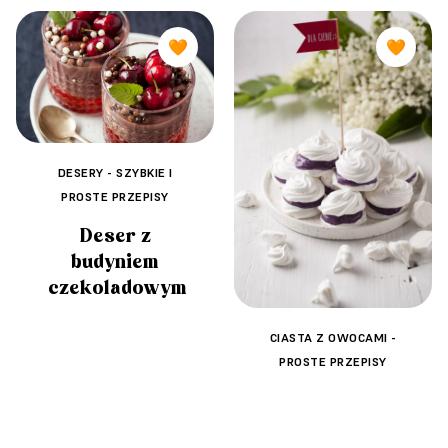
🧡
🧡
DESERY - SZYBKIE I
PROSTE PRZEPISY
Deser z
budyniem
czekoladowym
CIASTA Z OWOCAMI -
PROSTE PRZEPISY
Bezowe
ciasteczka z