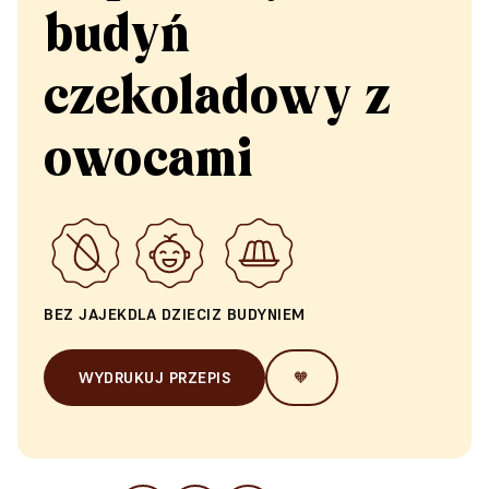
budyń
czekoladowy z
owocami
BEZ JAJEK
DLA DZIECI
Z BUDYNIEM
WYDRUKUJ PRZEPIS
🧡