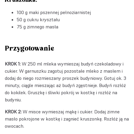
Kruszonka:
100 g maki pszennej pełnoziarnistej
50 g cukru kryształu
75 g zimnego masła
Przygotowanie
KROK 1:
W 250 ml mleka wymieszaj budyń czekoladowy i
cukier. W garnuszku zagotuj pozostałe mleko z masłem i
dodaj do niego rozmieszany proszek budyniowy. Gotuj ok. 3
minuty, ciągle mieszając aż budyń zgęstnieje. Budyń rozłóż
do kokilek. Gruszkę i śliwki pokrój w kostkę i rozłóż na
budyniu.
KROK 2:
W misce wymieszaj mąkę i cukier. Dodaj zimne
masło pokrojone w kostkę i zagnieć kruszonkę. Rozłóż ją na
owocach.