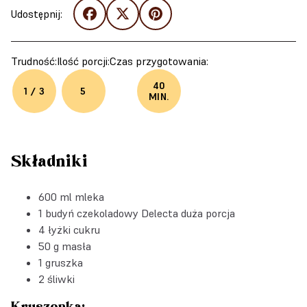
Udostępnij:
Trudność:
Ilość porcji:
Czas przygotowania:
40
1 / 3
5
MIN.
Składniki
600 ml mleka
1
budyń czekoladowy Delecta duża porcja
4 łyżki cukru
50 g masła
1 gruszka
2 śliwki