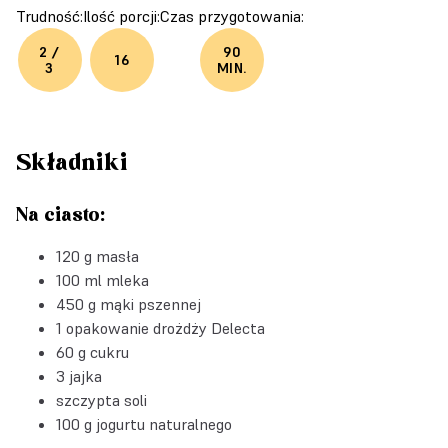
Trudność:
Ilość porcji:
Czas przygotowania:
2 /
90
16
3
MIN.
Składniki
Na ciasto:
120 g masła
100 ml mleka
450 g mąki pszennej
1 opakowanie
drożdży Delecta
60 g cukru
3 jajka
szczypta soli
100 g jogurtu naturalnego