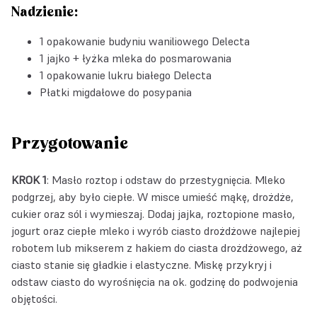
Nadzienie:
1 opakowanie
budyniu waniliowego Delecta
1 jajko + łyżka mleka do posmarowania
1 opakowanie
lukru białego Delecta
Płatki migdałowe do posypania
Przygotowanie
KROK 1
: Masło roztop i odstaw do przestygnięcia. Mleko
podgrzej, aby było ciepłe. W misce umieść mąkę, drożdże,
cukier oraz sól i wymieszaj. Dodaj jajka, roztopione masło,
jogurt oraz ciepłe mleko i wyrób ciasto drożdżowe najlepiej
robotem lub mikserem z hakiem do ciasta drożdżowego, aż
ciasto stanie się gładkie i elastyczne. Miskę przykryj i
odstaw ciasto do wyrośnięcia na ok. godzinę do podwojenia
objętości.