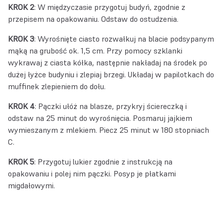
KROK 2
: W międzyczasie przygotuj budyń, zgodnie z
przepisem na opakowaniu. Odstaw do ostudzenia.
KROK 3
: Wyrośnięte ciasto rozwałkuj na blacie podsypanym
mąką na grubość ok. 1,5 cm. Przy pomocy szklanki
wykrawaj z ciasta kółka, następnie nakładaj na środek po
dużej łyżce budyniu i zlepiaj brzegi. Układaj w papilotkach do
muffinek zlepieniem do dołu.
KROK 4
: Pączki ułóż na blasze, przykryj ściereczką i
odstaw na 25 minut do wyrośnięcia. Posmaruj jajkiem
wymieszanym z mlekiem. Piecz 25 minut w 180 stopniach
C.
KROK 5
: Przygotuj lukier zgodnie z instrukcją na
opakowaniu i polej nim pączki. Posyp je płatkami
migdałowymi.