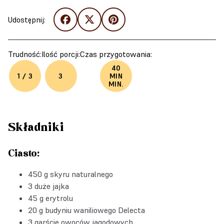
Udostępnij:
Trudność:
Ilość porcji:
Czas przygotowania:
40
1 / 3
3
MIN
MIN.
Składniki
Ciasto:
450 g skyru naturalnego
3 duże jajka
45 g erytrolu
20 g
budyniu waniliowego Delecta
3 garście owoców jagodowych