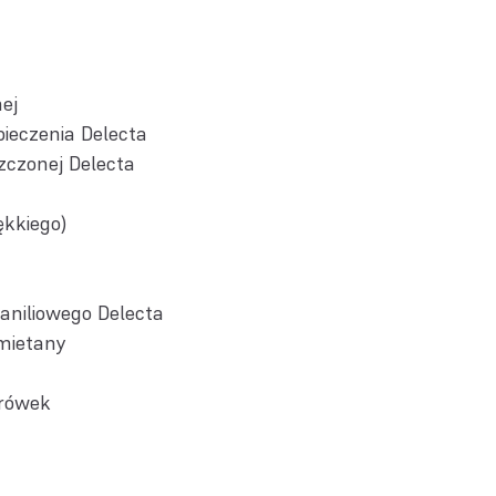
ej
pieczenia Delecta
zczonej Delecta
ękkiego)
aniliowego Delecta
śmietany
orówek