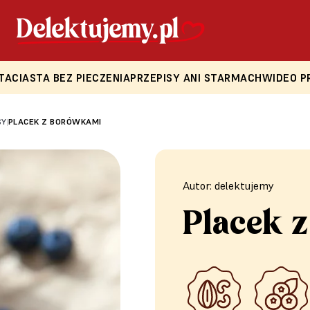
TA
CIASTA BEZ PIECZENIA
PRZEPISY ANI STARMACH
WIDEO P
SY
PLACEK Z BORÓWKAMI
|
Autor: delektujemy
Placek 