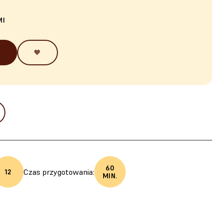
MI
🧡
60
Czas przygotowania:
12
MIN.