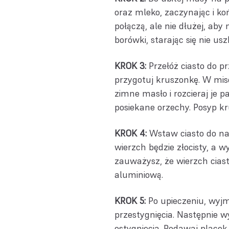
oraz mleko, zaczynając i ko
połączą, ale nie dłużej, aby
borówki, starając się nie us
KROK 3:
Przełóż ciasto do 
przygotuj kruszonkę. W mis
zimne masło i rozcieraj je p
posiekane orzechy. Posyp k
KROK 4:
Wstaw ciasto do na
wierzch będzie złocisty, a w
zauważysz, że wierzch ciast
aluminiową.
KROK 5:
Po upieczeniu, wyjm
przestygnięcia. Następnie w
ostygnięcia. Podawaj place