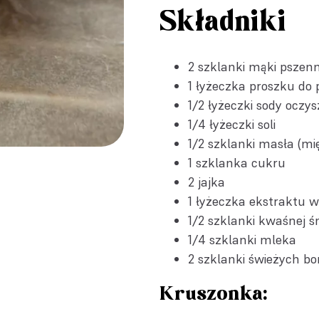
Składniki
2 szklanki mąki pszenn
1 łyżeczka
proszku do 
1/2 łyżeczki
sody oczys
1/4 łyżeczki soli
1/2 szklanki masła (mi
1 szklanka cukru
2 jajka
1 łyżeczka
ekstraktu w
1/2 szklanki kwaśnej 
1/4 szklanki mleka
2 szklanki świeżych b
Kruszonka: