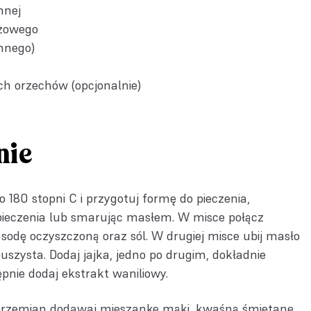
nnej
ązowego
mnego)
ch orzechów (opcjonalnie)
nie
o 180 stopni C i przygotuj formę do pieczenia,
pieczenia lub smarując masłem. W misce połącz
 sodę oczyszczoną oraz sól. W drugiej misce ubij masło
szysta. Dodaj jajka, jedno po drugim, dokładnie
pnie dodaj ekstrakt waniliowy.
 przemian dodawaj mieszankę mąki, kwaśną śmietanę