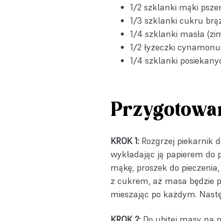
1/2 szklanki mąki psze
1/3 szklanki cukru br
1/4 szklanki masła (zi
1/2 łyżeczki cynamonu
1/4 szklanki posiekany
Przygotowa
KROK 1:
Rozgrzej piekarnik d
wykładając ją papierem do 
mąkę, proszek do pieczenia,
z cukrem, aż masa będzie pu
mieszając po każdym. Nastę
KROK 2:
Do ubitej masy na