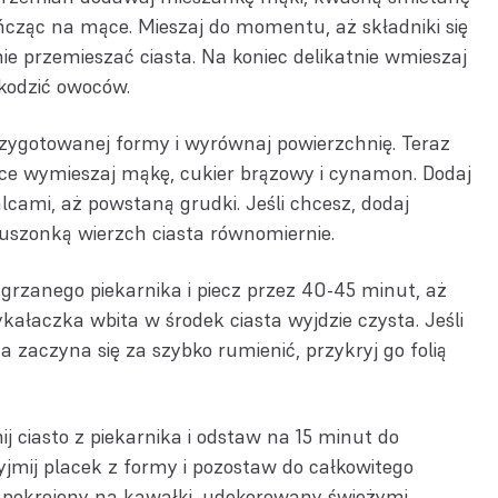
ńcząc na mące. Mieszaj do momentu, aż składniki się
 nie przemieszać ciasta. Na koniec delikatnie wmieszaj
zkodzić owoców.
przygotowanej formy i wyrównaj powierzchnię. Teraz
ce wymieszaj mąkę, cukier brązowy i cynamon. Dodaj
alcami, aż powstaną grudki. Jeśli chcesz, dodaj
ruszonką wierzch ciasta równomiernie.
grzanego piekarnika i piecz przez 40-45 minut, aż
ykałaczka wbita w środek ciasta wyjdzie czysta. Jeśli
a zaczyna się za szybko rumienić, przykryj go folią
ij ciasto z piekarnika i odstaw na 15 minut do
yjmij placek z formy i pozostaw do całkowitego
k pokrojony na kawałki, udekorowany świeżymi