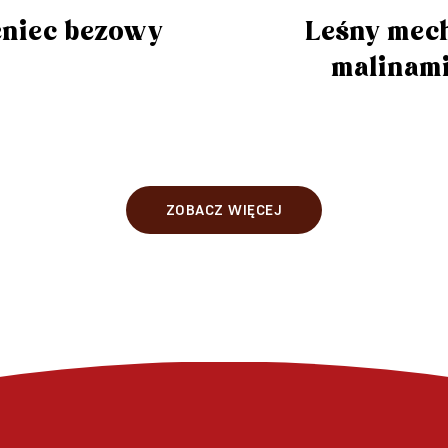
Leśny mech
niec bezowy
malinam
ZOBACZ WIĘCEJ