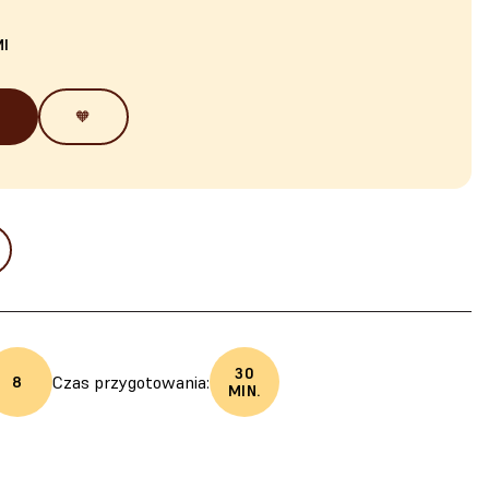
I
🧡
30
Czas przygotowania:
8
MIN.