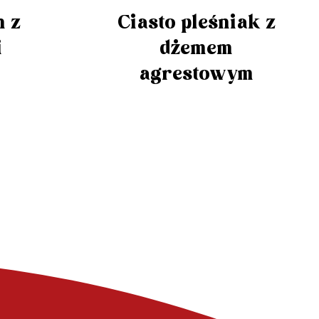
 z
Ciasto pleśniak z
i
dżemem
agrestowym