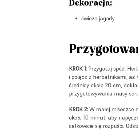
Dekoracja:
świeże jagody
Przygotowa
KROK 1:
Przygotuj spód. Herb
i połącz z herbatnikami, aż
średnicy około 20 cm, dokła
przygotowywania masy sero
KROK 2:
W małej miseczce n
około 10 minut, aby napęczn
całkowicie się rozpuści. Ods