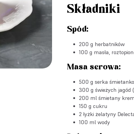
Składniki
Spód:
200 g herbatników
100 g masła, roztopio
Masa serowa:
500 g serka śmietank
300 g świeżych jagód (
200 ml śmietany kre
150 g cukru
2 łyżki
żelatyny Delect
100 ml wody