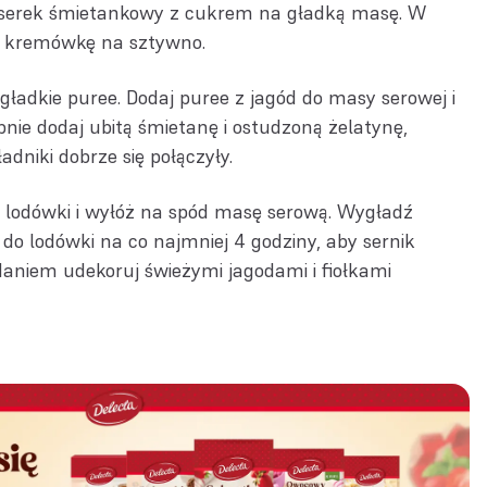
 serek śmietankowy z cukrem na gładką masę. W
ę kremówkę na sztywno.
ładkie puree. Dodaj puree z jagód do masy serowej i
pnie dodaj ubitą śmietanę i ostudzoną żelatynę,
adniki dobrze się połączyły.
 lodówki i wyłóż na spód masę serową. Wygładź
do lodówki na co najmniej 4 godziny, aby sernik
odaniem udekoruj świeżymi jagodami i fiołkami