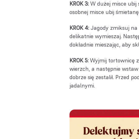
KROK 3:
W dużej misce ubij
osobnej misce ubij śmietan
KROK 4:
Jagody zmiksuj na g
delikatnie wymieszaj. Nastę
dokładnie mieszając, aby skł
KROK 5:
Wyjmij tortownicę z
wierzch, a następnie wstaw 
dobrze się zestalił. Przed p
jadalnymi.