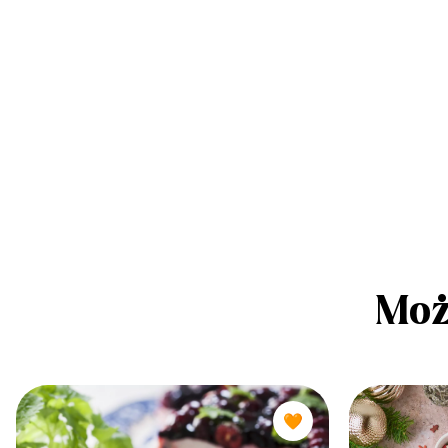
Moż
🧡