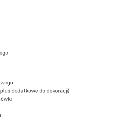
nego
owego
plus dodatkowe do dekoracji)
mówki
a