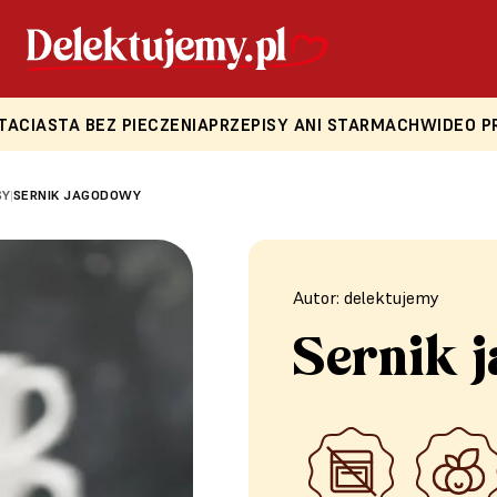
TA
CIASTA BEZ PIECZENIA
PRZEPISY ANI STARMACH
WIDEO P
SY
SERNIK JAGODOWY
|
Autor: delektujemy
Sernik 