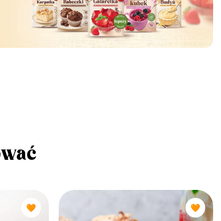
ować
🧡
🧡