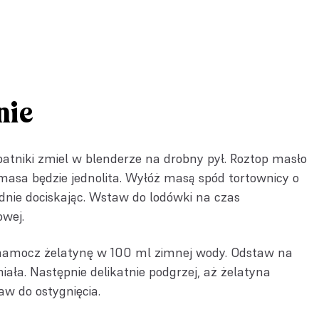
nie
atniki zmiel w blenderze na drobny pył. Roztop masło
 masa będzie jednolita. Wyłóż masą spód tortownicy o
dnie dociskając. Wstaw do lodówki na czas
wej.
amocz żelatynę w 100 ml zimnej wody. Odstaw na
iała. Następnie delikatnie podgrzej, aż żelatyna
taw do ostygnięcia.