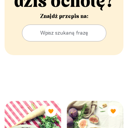
dziś ochotę?
Znajdź przepis na:
🧡
🧡