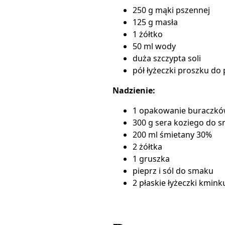
250 g mąki pszennej
125 g masła
1 żółtko
50 ml wody
duża szczypta soli
pół łyżeczki
proszku do 
Nadzienie:
1 opakowanie buraczków
300 g sera koziego do 
200 ml śmietany 30%
2 żółtka
1 gruszka
pieprz i sól do smaku
2 płaskie łyżeczki kmink