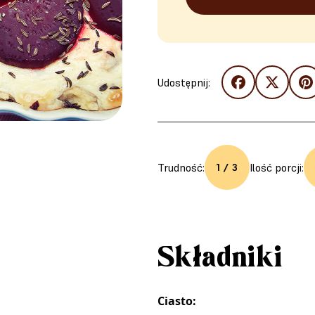
Udostępnij:
Trudność:
Ilość porcji:
1 / 3
Składniki
Ciasto: