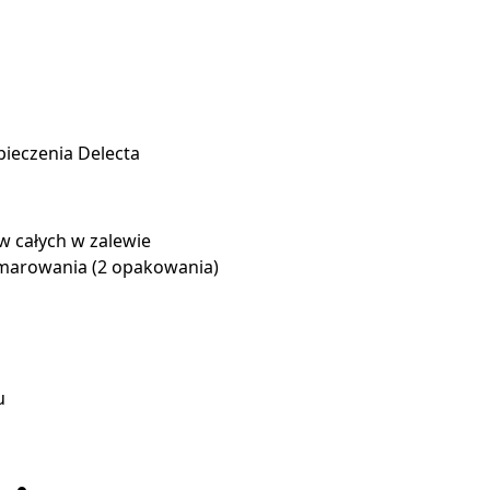
pieczenia Delecta
 całych w zalewie
smarowania (2 opakowania)
u