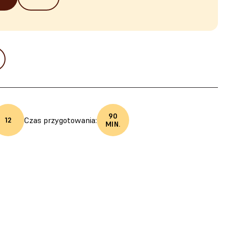
90
Czas przygotowania:
12
MIN.