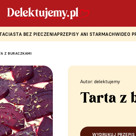
TA
CIASTA BEZ PIECZENIA
PRZEPISY ANI STARMACH
WIDEO P
TA Z BURACZKAMI
Autor: delektujemy
Tarta z
WYDRUKUJ PRZEPIS