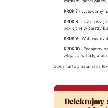
żółtkami, doprawiamy p
Wylewamy na 
Tuż po wyjęc
pokrojone w plastry b
Wstawiamy do
Podajemy na 
wbijając w tartę ulubio
Słona tarta przełamana lek